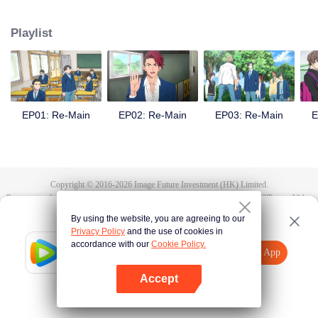
memulai tim baru ketika menginjak SMA. Namun tim barunya penuh
masalah. Berbagai rintangan menunggu tim polo air yang ia bentuk.
Playlist
EP01: Re-Main
EP02: Re-Main
EP03: Re-Main
E
Copyright © 2016-
2026
Image Future Investment (HK) Limited.
Persyaratan dan Ketentuan
|
Perjanjian privasi
|
Cookie Policy
|
Saran
|
@
TencentVideo
By using the website, you are agreeing to our
Privacy Policy
and the use of cookies in
accordance with our
Cookie Policy.
Tencent Video
Buka App
Tonton lebih banyak
Accept
Jika gagal, ulangi
Tekan di sini
lagi
Buka App