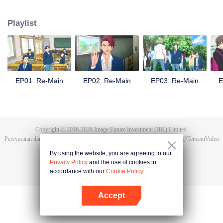
memulai tim baru ketika menginjak SMA. Namun tim barunya penuh
masalah. Berbagai rintangan menunggu tim polo air yang ia bentuk.
Playlist
EP01: Re-Main
EP02: Re-Main
EP03: Re-Main
E
Copyright © 2016-
2026
Image Future Investment (HK) Limited.
Persyaratan dan Ketentuan
|
Perjanjian privasi
|
Cookie Policy
|
Saran
|
@
TencentVideo
By using the website, you are agreeing to our
Privacy Policy
and the use of cookies in
accordance with our
Cookie Policy.
Accept
Buka App