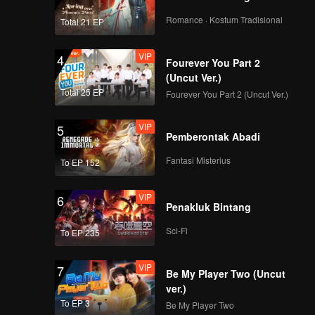
Romance · Kostum Tradisional
Total 21 EP
VIP
4
Fourever You Part 2
(Uncut Ver.)
Total 25 EP
Fourever You Part 2 (Uncut Ver.)
VIP
5
Pemberontak Abadi
Fantasi Misterius
To EP 152
VIP
6
Penakluk Bintang
Sci-Fi
To EP 235
VIP
7
Be My Player Two (Uncut
ver.)
To EP 3
Be My Player Two