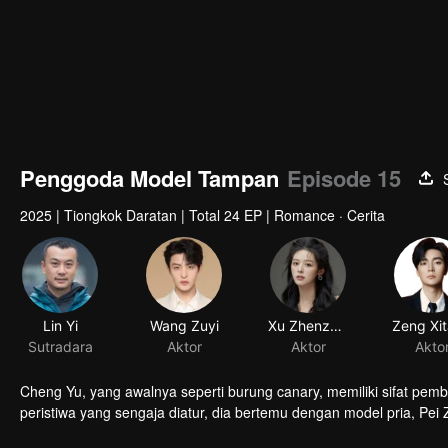
Penggoda Model Tampan
Episode 15
2025
|
Tiongkok Daratan
|
Total 24 EP
|
Romance · Cerita
Lin Yi
Wang Zuyi
Xu Zhenzhen
Zeng Xi
Sutradara
Aktor
Aktor
Akto
Cheng Yu, yang awalnya seperti burung canary, memiliki sifat pem
peristiwa yang sengaja diatur, dia bertemu dengan model pria, Pei