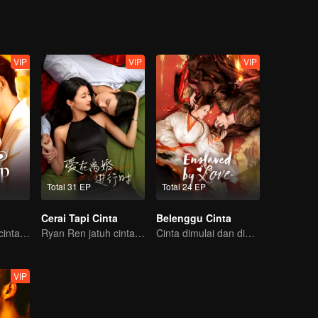
VIP
VIP
VIP
Total 31 EP
Total 24 EP
Cerai Tapi Cinta
Belenggu Cinta
Dengan umpan cinta, memancingmu jatuh ke jebakan
Ryan Ren jatuh cinta setelah gugat cerai Istrinya?!
Cinta dimulai dan diakhiri di istana
VIP