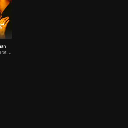
nan
Cewek konglomerat yang diburu cowok ganteng sampai ke pelaminan!