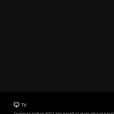
TV
Download aplikasi WeTV dan dapatkan akses hiburan kapa