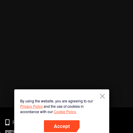
By using the website, you are agreeing to our
Privacy Policy
and the use of cookies in
accordance with our
Cookie Policy.
Phone
Accept
n