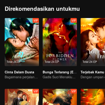
Direkomendasikan untukmu
VIP
VIP
Total 24 EP
Total 24 EP
Total 24 EP
Cinta Dalam Dusta
Bunga Terlarang (English Ver.)
Terjebak Kamu
Bagaimana perjalana pelukis misterius balas dendam?
Gadis Suci Menaklukkan Pria Tampan
VIP
VIP