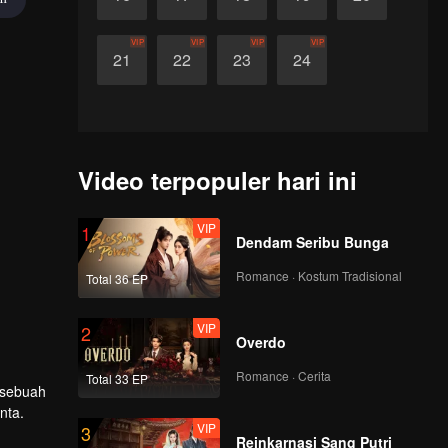
VIP
VIP
VIP
VIP
21
22
23
24
Video terpopuler hari ini
VIP
1
Dendam Seribu Bunga
Romance · Kostum Tradisional
Total 36 EP
VIP
2
Overdo
Romance · Cerita
Total 33 EP
 sebuah
nta.
VIP
3
Reinkarnasi Sang Putri