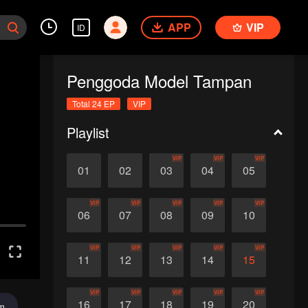
APP
VIP
ID
Penggoda Model Tampan
Total 24 EP
VIP
Playlist
VIP
VIP
VIP
01
02
03
04
05
VIP
VIP
VIP
VIP
VIP
06
07
08
09
10
VIP
VIP
VIP
VIP
VIP
11
12
13
14
15
VIP
VIP
VIP
VIP
VIP
16
17
18
19
20