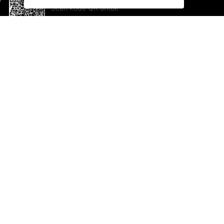
Scan kode QR untuk
mengunduh sekarang!
Bantuan dan Umpan Balik
Te
Saran
Ka
Ik
Al
ted.