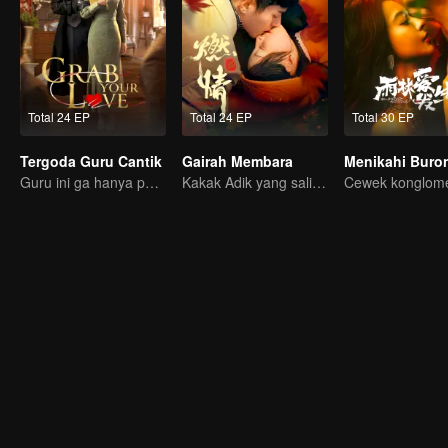
Total 24 EP
Total 24 EP
Total 30 EP
Tergoda Guru Cantik
Gairah Membara
Menikahi Buro
Guru ini ga hanya pandai mengajar, tapi pandai menggoda juga loh~
Kakak Adik yang saling jatuh cinta? Bisakah mereka bersatu?