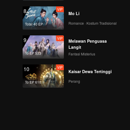
VIP
8
Mo Li
Romance · Kostum Tradisional
Total 40 EP
VIP
9
Melawan Penguasa
Langit
To EP 533
Fantasi Misterius
VIP
10
Kaisar Dewa Tertinggi
Perang
To EP 610