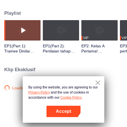
menampilkan aksi panggung maksimal, semangat dan kegigihan anak
muda zaman baru. Diikuti hampir seratus pemuda dari berbagai negara,
Playlist
agensi, dan perguruan tinggi, dengan bantuan para senior, para peserta
melakukan pertukaran budaya dan profesionalitas, meningkatkan
kemampuan, menjelajahi jati diri mereka dan mengejar impian dengan
penuh semangat.
VIP
VIP
EP1(Part 1):
EP1(Part 2):
EP2: Kelas A
EP3
Trainee Dinilai
Penilaian tahap
Pertama!
per
Untuk Memulai
awal berlanjut!
Pengumuman
men
Pertunjukan Grup
Perubahan Kelas A
Materi Penampilan
yan
Yang Seru
vot
Klip Eksklusif
By using the website, you are agreeing to our
Loading…
Privacy Policy
and the use of cookies in
accordance with our
Cookie Policy.
Accept
Buka App