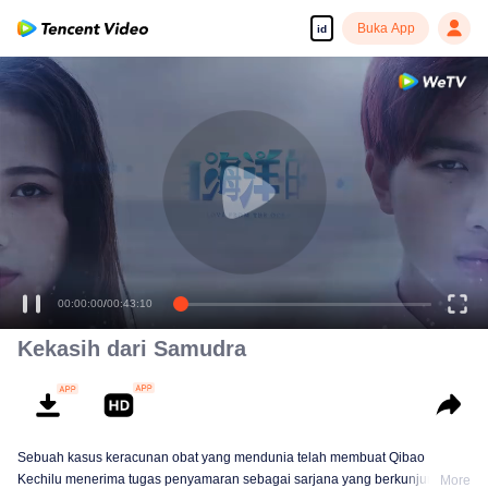
Buka App
id
00:00:00
/
00:43:10
Kekasih dari Samudra
Sebuah kasus keracunan obat yang mendunia telah membuat Qibao
Kechilu menerima tugas penyamaran sebagai sarjana yang berkunjung ke
More