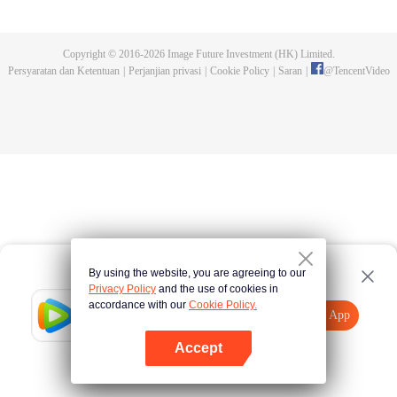
menggantikannya menjadi Raja Liang Utara. Meski langkah ke singgasana
panjang, banyak rintangan, serta dipenuhi marabahaya dari orang-orang
keji yang berniat membunuhnya, Xu Feng Nian terus meningkatkan
Copyright © 2016-
2026
Image Future Investment (HK) Limited.
kemampuan bela dirinya. Ketika meniti jalan pedang, dia berhasil
Persyaratan dan Ketentuan
|
Perjanjian privasi
|
Cookie Policy
|
Saran
|
@
TencentVideo
mengumpulkan banyak orang-orang penting dunia persilatan. Ia lalu
memimpin pasukan Beiliang demi menghalau serbuan kerajaan Beimang.
Hal itu memberi secercah harapan bagi rakyat dataran tengah.
By using the website, you are agreeing to our
Privacy Policy
and the use of cookies in
accordance with our
Cookie Policy.
Tencent Video
Buka App
Tonton lebih banyak
Accept
Jika gagal, ulangi
Tekan di sini
lagi
Buka App