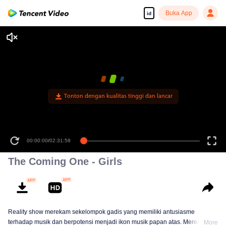
Buka App
id
Tonton dengan kualitas tinggi dan lancar
00:00:00
/
02:31:58
The Coming One - Girls
Reality show merekam sekelompok gadis yang memiliki antusiasme
terhadap musik dan berpotensi menjadi ikon musik papan atas. Mereka
More