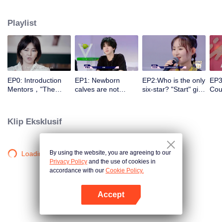
memasuki pertunjukan dari pintu yang berbeda dan mengubah gairah
mereka menjadi motivasi dengan bantuan para komentator selebriti. Mereka
Playlist
melakukan persiapan terus menerus dalam segala aspek untuk melangkah
ke panggung, mengoreksi diri, menggali potensi diri, melakukan terobosan,
dan akhirnya menjadi ikon musik yang berkualitas.
EP0: Introduction
EP1: Newborn
EP2:Who is the only
EP3
Mentors，"The
calves are not
six-star? "Start" girl
Coul
Coming One - Girls"
afraid of tigers!
and "Restart" girls
brea
is coming.
“Start” newcomer
try their best!
to 
and “Restart”
Klip Eksklusif
master have a
competition，and
who can take the
first six stars?
By using the website, you are agreeing to our
Loading…
Privacy Policy
and the use of cookies in
accordance with our
Cookie Policy.
Accept
Buka App