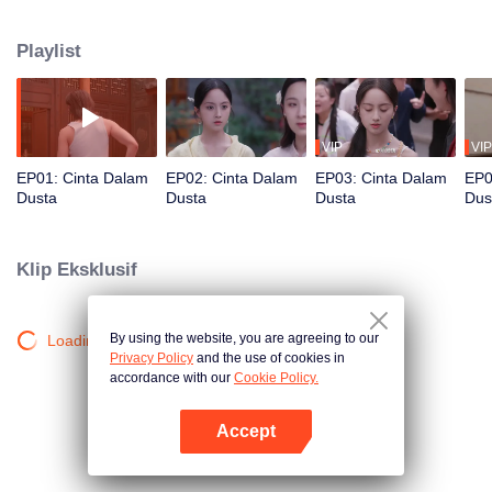
pura bekerja untuk kolektor Guan Shanhai. Saat mencari kebenaran, putra
Guan, Guan Huai, membantunya demi ambisi pribadi. Mereka pun terlibat
Playlist
dalam konspirasi berbahaya.
VIP
VIP
EP01: Cinta Dalam
EP02: Cinta Dalam
EP03: Cinta Dalam
EP0
Dusta
Dusta
Dusta
Dus
Klip Eksklusif
By using the website, you are agreeing to our
Loading…
Privacy Policy
and the use of cookies in
accordance with our
Cookie Policy.
Accept
Buka App