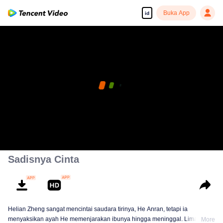
Buka App
id
Sadisnya Cinta
Helian Zheng sangat mencintai saudara tirinya, He Anran, tetapi ia
menyaksikan ayah He memenjarakan ibunya hingga meninggal. Lima tahun
More