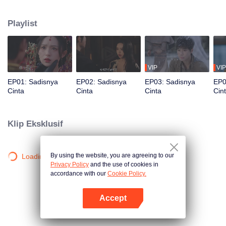
kemudian, Helian Zheng kembali sebagai komandan militer, dan ia
menangkap ayah tirinya dan memaksa saudara tirinya untuk menikah
Playlist
dengannya demi membalaskan dendam ibunya.
VIP
VIP
EP01: Sadisnya
EP02: Sadisnya
EP03: Sadisnya
EP0
Cinta
Cinta
Cinta
Cin
Klip Eksklusif
By using the website, you are agreeing to our
Loading…
Privacy Policy
and the use of cookies in
accordance with our
Cookie Policy.
Accept
Buka App