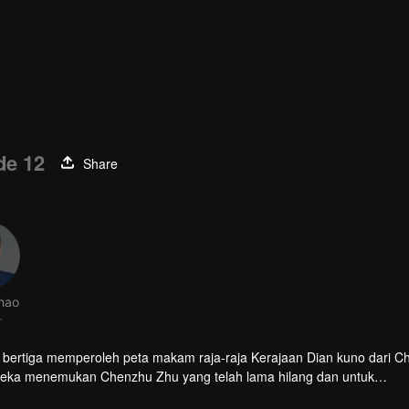
de 12
Share
hao
r
 bertiga memperoleh peta makam raja-raja Kerajaan Dian kuno dari Ch
reka menemukan Chenzhu Zhu yang telah lama hilang dan untuk
iga sekawan yang dijuluki Segitiga Besi itu memasuki lembah yang d