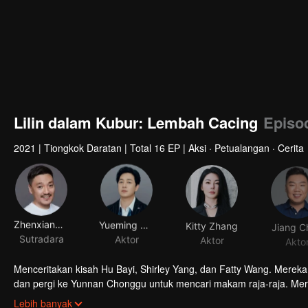
Lilin dalam Kubur: Lembah Cacing
Episo
2021
|
Tiongkok Daratan
|
Total 16 EP
|
Aksi · Petualangan · Cerita
Zhenxiang Fei
Yueming Pan
Kitty Zhang
Jiang C
Sutradara
Aktor
Aktor
Akto
Menceritakan kisah Hu Bayi, Shirley Yang, dan Fatty Wang. Mereka
dan pergi ke Yunnan Chonggu untuk mencari makam raja-raja. Me
menghilangkan kutukan yang membuat kulit berbercak kemerahan. T
Lebih banyak