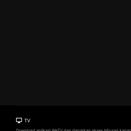
TV
Download aplikasi WeTV dan dapatkan akses hiburan kapa