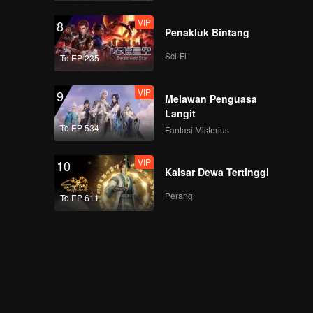
VIP
8
Penakluk Bintang
Sci-Fi
To EP 235
VIP
9
Melawan Penguasa
Langit
To EP 534
Fantasi Misterius
VIP
10
Kaisar Dewa Tertinggi
Perang
To EP 611