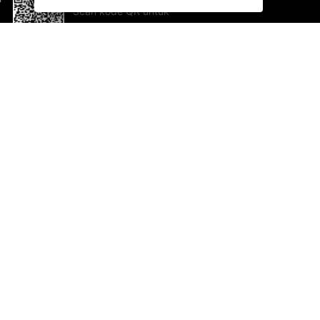
Scan kode QR untuk
mengunduh sekarang!
Bantuan dan Umpan Balik
Te
Saran
Ka
Ik
Al
ted.