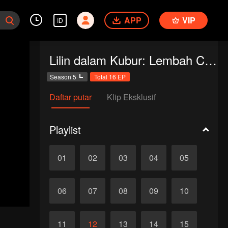
APP
VIP
ID
Lilin dalam Kubur: Lembah Cacing
Season 5
Total 16 EP
Daftar putar
Klip Eksklusif
Playlist
01
02
03
04
05
06
07
08
09
10
11
12
13
14
15