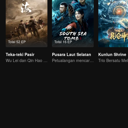
Total 52 EP
Total 16 EP
Teka-teki Pasir
Pusara Laut Selatan
Kunlun Shrine
Wu Lei dan Qin Hao memulai Perjalanan Eksplorasi
Petualangan mencari harta karun di laut