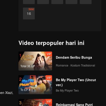
Tamat
16
Video terpopuler hari ini
VIP
1
Dendam Seribu Bunga
Romance · Kostum Tradisional
Total 36 EP
VIP
2
Be My Player Two (Uncut
ver.)
To EP 4
Be My Player Two
en Xiazi,
VIP
3
alam,
Reinkarnasi Sang Putri