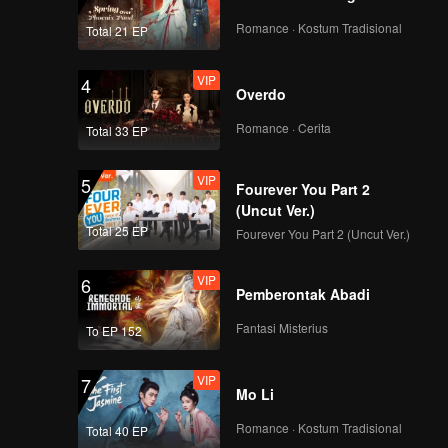
Romance · Kostum Tradisional
Total 21 EP
VIP
4
Overdo
Romance · Cerita
Total 33 EP
VIP
5
Fourever You Part 2
(Uncut Ver.)
Total 25 EP
Fourever You Part 2 (Uncut Ver.)
VIP
6
Pemberontak Abadi
Fantasi Misterius
To EP 152
VIP
7
Mo Li
Romance · Kostum Tradisional
Total 40 EP