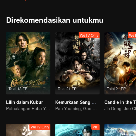
tanah beracun, melakukan perjalanan serta menemukan petualang
Direkomendasikan untukmu
WeTV Only
WeT
Total 18 EP
Total 21 EP
Total 21 EP
Lilin dalam Kubur
Kemurkaan Sang Waktu
Petualangan Huba Yi versi YueMing Pan
Pan Yueming, Gao Weiguang membuka peti mati yang tergantung di tebing
WeTV Only
VIP