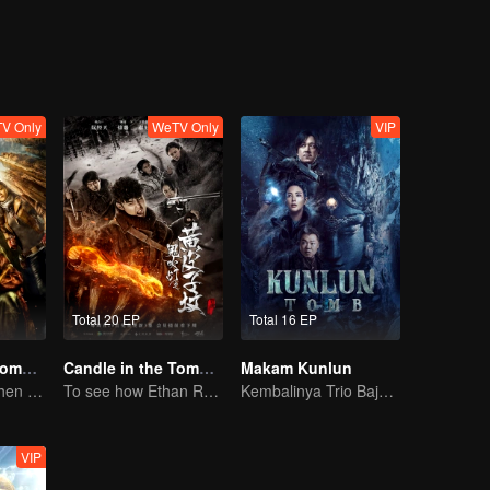
an baru.
V Only
WeTV Only
VIP
Total 20 EP
Total 16 EP
Candle in the Tomb: the Ancient City of Jingjue
Candle in the Tomb: The Weasel Grave
Makam Kunlun
Jin Dong, Joe Chen unlock an adventure in the tomb
To see how Ethan Ruan and his friends survive.
Kembalinya Trio Baja: Petualangan di Negeri Salju
VIP