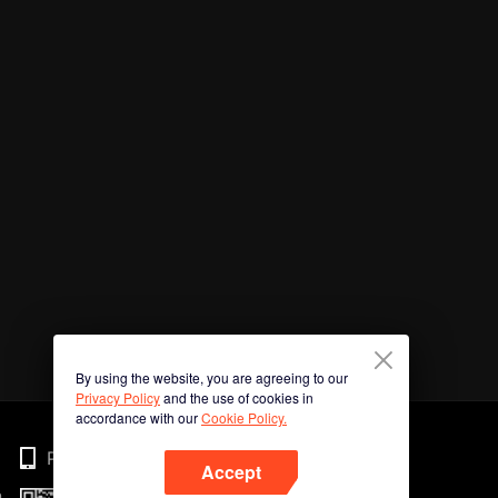
By using the website, you are agreeing to our
Privacy Policy
and the use of cookies in
accordance with our
Cookie Policy.
Phone
Accept
n