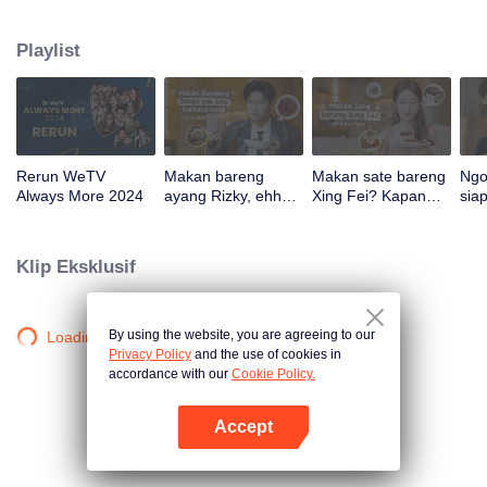
atas tanah air antara lain Prilly Latuconsina, Luna Maya, Nathasha Wilona,
Angga Yunanda, Stefan William, Syifa Hadju, Haico Van Der Veken dan
Playlist
banyak lagi. Plus penampilan spesial dari Rossa. Di acara ini WeTV
Indonesia juga mengumumkan WeTV Original series yang akan tayang
tahun mendatang.
Rerun WeTV
Makan bareng
Makan sate bareng
Ngo
Always More 2024
ayang Rizky, ehh
Xing Fei? Kapan
sia
Xing Zhao Lin! |
lagi?! | WeTV
Xing
WeTV Always More
Always More
WeT
202
Klip Eksklusif
By using the website, you are agreeing to our
Loading…
Privacy Policy
and the use of cookies in
accordance with our
Cookie Policy.
Accept
Buka App