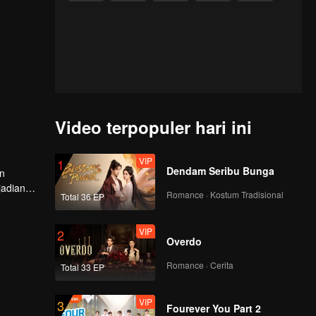
Video terpopuler hari ini
VIP
1
Dendam Seribu Bunga
un
jadian
Romance · Kostum Tradisional
Total 36 EP
ngqiu
ang rasa
VIP
2
Overdo
Romance · Cerita
Total 33 EP
VIP
3
Fourever You Part 2