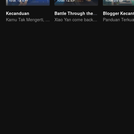
Kecanduan
Battle Through the Heavens S2
Blogger Kecan
Kamu Tak Mengerti, Ini Juga Cinta
Xiao Yan come back! Everything is shifting once again ！