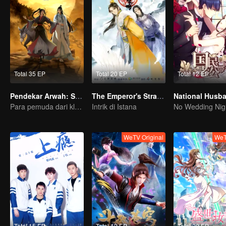
Total 35 EP
Total 20 EP
Total 12 EP
Pendekar Arwah: S1 - S3
The Emperor's Strategy
Para pemuda dari klan pembudidaya, bersatu melawan kejahatan demi kedamaian bersama
Intrik di Istana
No Wedding Nig
WeTV Original
WeT
Total 15 EP
Total 12 EP
Total 20 EP