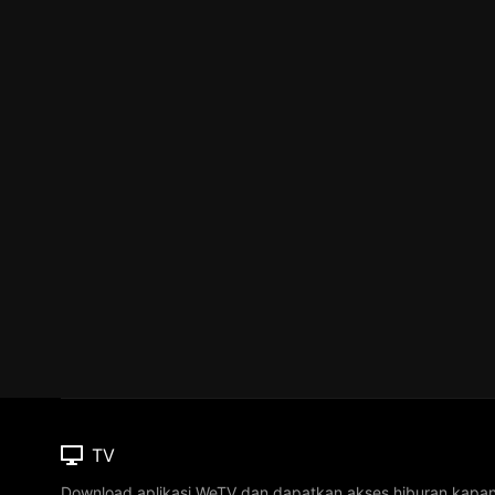
TV
Download aplikasi WeTV dan dapatkan akses hiburan kapa