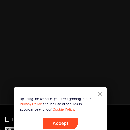
By using the website, you are agreeing to our
Privacy Policy
and the use of cookies in
accordance with our
Cookie Policy.
Phone
Accept
n