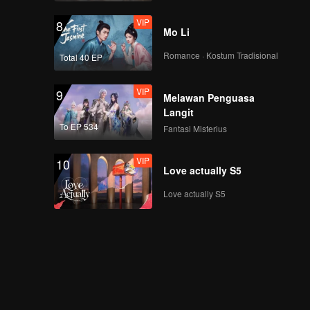
VIP
8
Mo Li
Romance · Kostum Tradisional
Total 40 EP
VIP
9
Melawan Penguasa
Langit
To EP 534
Fantasi Misterius
VIP
10
Love actually S5
Love actually S5