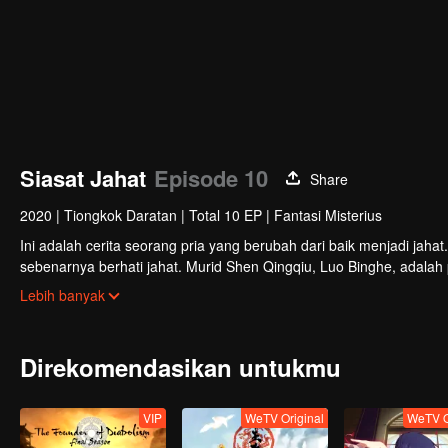
Siasat Jahat
Episode 10
Share
2020
|
Tiongkok Daratan
|
Total 10 EP
|
Fantasi Misterius
Ini adalah cerita seorang pria yang berubah dari baik menjadi jaha
sebenarnya berhati jahat. Murid Shen Qingqiu, Luo Binghe, adalah 
tragis yang menimpanya. Di tengah sistem operasi (OS) yang rapuh
Lebih banyak
memperlakukan muridnya itu dengan buruk, yang pada akhirnya b
tetap hidup nyatanya tak sesederhana kelihatannya saat ia mendap
marah, namun juga menyentuh. Begitulah dinamika hubungan antar
Direkomendasikan untukmu
VIP
WeTV Original
WeTV O