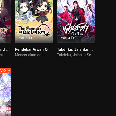
Total 30 EP
Total 24 EP
National Husband Bring Home SS1
Pendekar Arwah Q
Takdirku, Jalanku Sendiri (Thai Ver.)
ht
Menceriakan dan menghangatkan hari-harimu.
Takdirku, Jalanku Sendiri
V Only