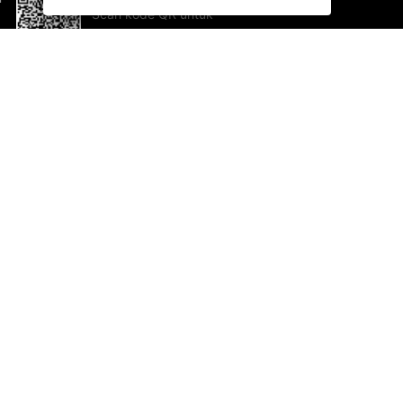
Scan kode QR untuk
mengunduh sekarang!
Bantuan dan Umpan Balik
Te
Saran
Ka
Ik
Al
ted.