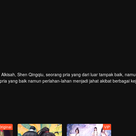
t. Alkisah, Shen Qingqiu, seorang pria yang dari luar tampak baik, nam
pria yang baik namun perlahan-lahan menjadi jahat akibat berbagai ke
, Shen Qingqiu bertahan hidup dari kebaikan Luo Binghe. Padahal, ia
erujung pada akhir yang mengerikan. Bagaimanapun, rencana Shen Qi
ati sistem operasi membatasi geraknya. Cerita ini terkadang mengund
a guru dan murid.
riginal
VIP