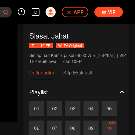
APP
VIP
ID
Siasat Jahat
Total 10 EP
WeTV Original
Setiap hari Kamis pukul 09:00 WIB (1EP/hari) | VIP 
1EP lebih awal | Total 10EP
Daftar putar
Klip Eksklusif
Playlist
01
02
03
04
05
Tamat
06
07
08
09
10