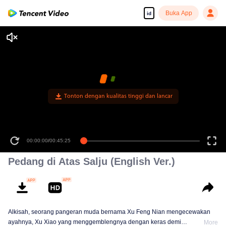
Buka App
id
Tonton dengan kualitas tinggi dan lancar
00:00:00
/
00:45:25
Pedang di Atas Salju (English Ver.)
Alkisah, seorang pangeran muda bernama Xu Feng Nian mengecewakan
ayahnya, Xu Xiao yang menggemblengnya dengan keras demi
More