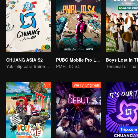
CHUANG ASIA S2
PUBG Mobile Pro League S4
Yuk intip para trainee ini, pilih idolamu!
PMPL ID S4
VIP
WeTV Originals