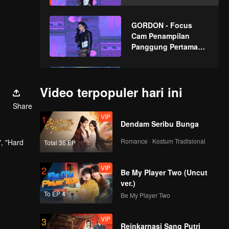
CHUANG ASIA S2
GORDON - Focus
Cam Penampilan
Panggung Pertama
CHUANG ASIA S2
HU YETAO - Focus
Cam Penampilan
Video terpopuler hari ini
Panggung Pertama
Share
CHUANG ASIA S2
VIP
1
Dendam Seribu Bunga
AGUANG - Focus
Cam Penampilan
Romance · Kostum Tradisional
, "Hard
Total 36 EP
Panggung Pertama
CHUANG ASIA S2
VIP
2
Be My Player Two (Uncut
BIANURA - Focus
ver.)
Cam Penampilan
To EP 4
Be My Player Two
Panggung Pertama
CHUANG ASIA S2
VIP
3
Reinkarnasi Sang Putri