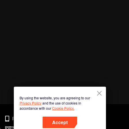
By using the website, you are agreeing to our
Privacy Policy
and the use of cookies in
accordance with our
Cookie Policy.
Phone
Accept
n