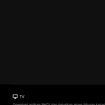
TV
Download aplikasi WeTV dan dapatkan akses hiburan kapa