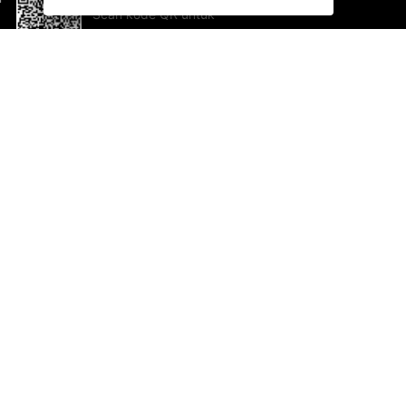
Scan kode QR untuk
mengunduh sekarang!
Bantuan dan Umpan Balik
Te
Saran
Ka
Ik
Al
ted.