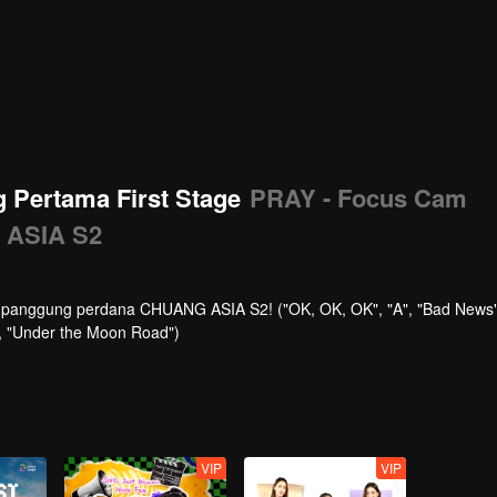
Pertama First Stage
PRAY - Focus Cam
 ASIA S2
di panggung perdana CHUANG ASIA S2! ("OK, OK, OK", "A", "Bad News"
ve", "Under the Moon Road")
VIP
VIP