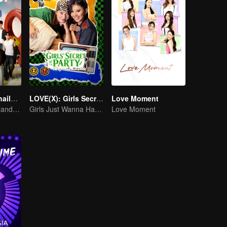
Boys Lost in Thailand·Behind the Scene
LOVE(X): Girls Secret Party
Love Moment
Tersesat di Thailand, belajar bareng dari perbedaan.
Girls Just Wanna Have Fun
Love Moment