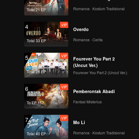
ALTON ANG - Focus
Cam Penampilan
Romance · Kostum Tradisional
Total 21 EP
Panggung Pertama
CHUANG ASIA S2
VIP
4
Overdo
PEAT - Focus Cam
Penampilan
Romance · Cerita
Total 33 EP
Panggung Pertama
CHUANG ASIA S2
VIP
5
Fourever You Part 2
NINJA - Focus Cam
(Uncut Ver.)
Penampilan
Total 25 EP
Fourever You Part 2 (Uncut Ver.)
Panggung Pertama
CHUANG ASIA S2
VIP
6
Pemberontak Abadi
SICHEN - Focus Cam
Penampilan
Fantasi Misterius
To EP 152
Panggung Pertama
CHUANG ASIA S2
VIP
7
Mo Li
MYST - Focus Cam
Penampilan
Romance · Kostum Tradisional
Total 40 EP
Panggung Pertama