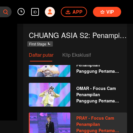
Penampilan
APP
VIP
Panggung Pertama
ID
CHUANG ASIA S2
JINGYU - Focus Cam
CHUANG ASIA S2: Penampilan Panggung Pertama
Penampilan
Panggung Pertama
First Stage
CHUANG ASIA S2
Daftar putar
Klip Eksklusif
JUNHAN - Focus Cam
Penampilan
Panggung Pertama
CHUANG ASIA S2
OMAR - Focus Cam
Penampilan
Panggung Pertama
CHUANG ASIA S2
PRAY - Focus Cam
Penampilan
Panggung Pertama