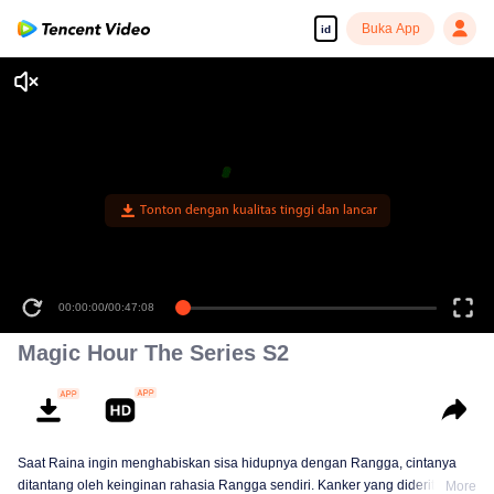
Buka App
id
Tonton dengan kualitas tinggi dan lancar
00:00:00
/
00:47:08
Magic Hour The Series S2
Saat Raina ingin menghabiskan sisa hidupnya dengan Rangga, cintanya
ditantang oleh keinginan rahasia Rangga sendiri. Kanker yang dideritanya
More