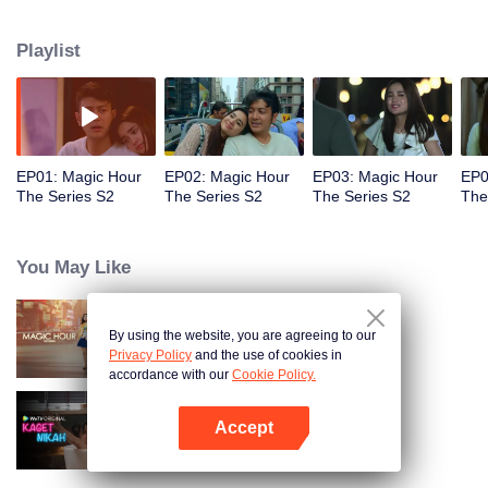
dan kematian yang akan segera dihadapinya, Bagaimana keterikatan hati
dan kerumitan perasaan yang merentang antara Jakarta, New York dan Bali
Playlist
akan terselesaikan? Akankah Raina akhirnya menemukan satu jam ajaib
lagi dalam hidupnya?
EP01: Magic Hour
EP02: Magic Hour
EP03: Magic Hour
EP0
The Series S2
The Series S2
The Series S2
The
You May Like
By using the website, you are agreeing to our
Magic Hour The Series
Privacy Policy
and the use of cookies in
accordance with our
Cookie Policy.
Accept
Kaget Nikah
Buka App