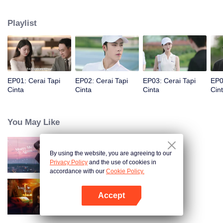
Namun, Fu Yancheng tahu bahwa Sheng Mian adalah Penny, lalu berusaha
memperbaiki hubungan mereka dan memutuskan untuk bersama
Playlist
selamanya.
EP01: Cerai Tapi
EP02: Cerai Tapi
EP03: Cerai Tapi
EP0
Cinta
Cinta
Cinta
Cin
You May Like
By using the website, you are agreeing to our
Nikah Lagi Yuk!
Privacy Policy
and the use of cookies in
accordance with our
Cookie Policy.
Accept
Terjebak Kamu
Buka App