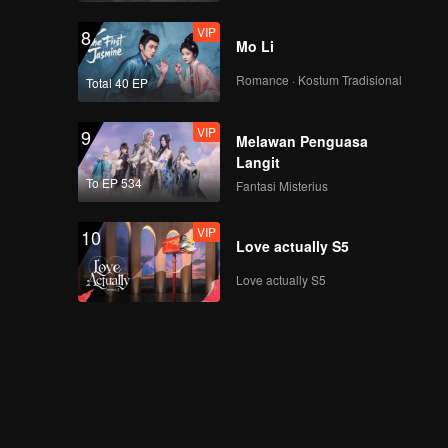
VIP
8
Mo Li
Romance · Kostum Tradisional
Total 40 EP
VIP
9
Melawan Penguasa
Langit
To EP 534
Fantasi Misterius
VIP
10
Love actually S5
Love actually S5