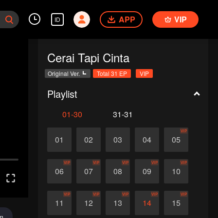
APP
VIP
ID
Cerai Tapi Cinta
Original Ver.
Total 31 EP
VIP
Playlist
01-30
31-31
VIP
01
02
03
04
05
VIP
VIP
VIP
VIP
VIP
06
07
08
09
10
VIP
VIP
VIP
VIP
VIP
11
12
13
14
15