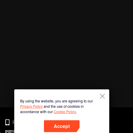
By using the website, you are agreeing to our
Privacy Policy
and the use of cookies in
accordance with our
Cookie Policy.
Phone
Accept
n