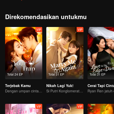
Direkomendasikan untukmu
VIP
VIP
Total 24 EP
Total 31 EP
Total 31 EP
Terjebak Kamu
Nikah Lagi Yuk!
Dengan umpan cinta, memancingmu jatuh ke jebakan
Si Putri Konglomerat jatuh cinta pada kembaran mendiang Suaminya?
VIP
VIP