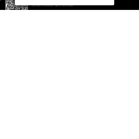
Scan kode QR untuk
mengunduh sekarang!
Bantuan dan Umpan Balik
Te
Saran
Ka
Ik
Al
ted.