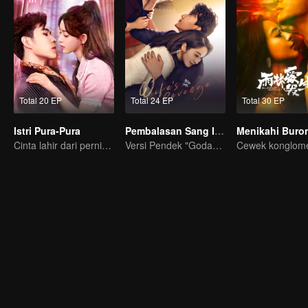
Total 20 EP
Total 24 EP
Total 30 EP
Istri Pura-Pura
Pembalasan Sang Istri
Menikahi Buro
Cinta lahir dari pernikahan pura-pura
Versi Pendek "Godaan Pulang"