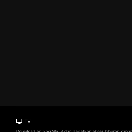
TV
Download aplikasi WeTV dan dapatkan akses hiburan kapa