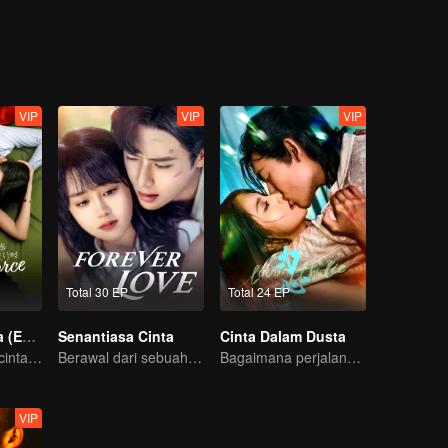
VIP
VIP
VIP
Total 30 EP
Total 24 EP
Cerai Tapi Cinta (English Ver.)
Senantiasa Cinta
Cinta Dalam Dusta
Ryan Ren jatuh cinta setelah gugat cerai Istrinya?!
Berawal dari sebuah ciuman
Bagaimana perjalana pelukis misterius balas dendam?
VIP