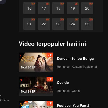
VIP
VIP
VIP
VIP
VIP
16
17
18
19
20
VIP
VIP
VIP
VIP
VIP
21
22
23
24
25
VIP
VIP
VIP
VIP
VIP
26
27
28
29
30
Video terpopuler hari ini
VIP
1
Dendam Seribu Bunga
Romance · Kostum Tradisional
Total 36 EP
VIP
2
Overdo
Romance · Cerita
Total 33 EP
.
sama
VIP
3
Fourever You Part 2