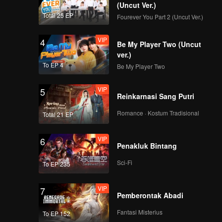
(Uncut Ver.)
Total 25 EP
Fourever You Part 2 (Uncut Ver.)
VIP
4
Be My Player Two (Uncut
ver.)
To EP 4
Be My Player Two
VIP
5
Reinkarnasi Sang Putri
Romance · Kostum Tradisional
Total 21 EP
VIP
6
Penakluk Bintang
Sci-Fi
To EP 235
VIP
7
Pemberontak Abadi
Fantasi Misterius
To EP 152