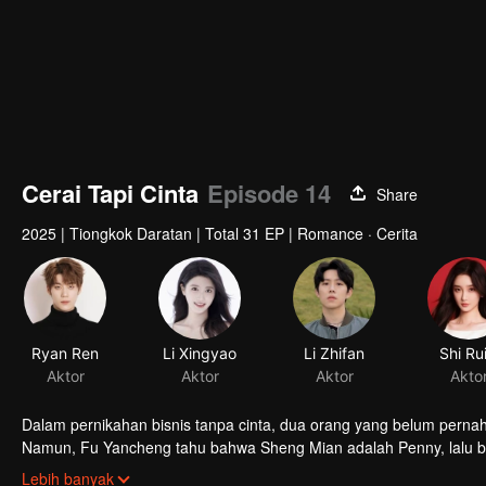
Cerai Tapi Cinta
Episode 14
Share
2025
|
Tiongkok Daratan
|
Total 31 EP
|
Romance · Cerita
Ryan Ren
Li Xingyao
Li Zhifan
Shi Rui
Aktor
Aktor
Aktor
Akto
Dalam pernikahan bisnis tanpa cinta, dua orang yang belum perna
Namun, Fu Yancheng tahu bahwa Sheng Mian adalah Penny, lalu
selamanya.
Lebih banyak