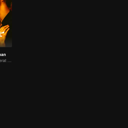
nan
Cewek konglomerat yang diburu cowok ganteng sampai ke pelaminan!