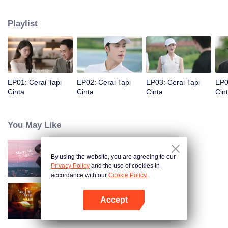
Namun, Fu Yancheng tahu bahwa Sheng Mian adalah Penny, lalu berusaha
memperbaiki hubungan mereka dan memutuskan untuk bersama
Playlist
selamanya.
EP01: Cerai Tapi
EP02: Cerai Tapi
EP03: Cerai Tapi
EP0
Cinta
Cinta
Cinta
Cin
You May Like
By using the website, you are agreeing to our
Nikah Lagi Yuk!
Privacy Policy
and the use of cookies in
accordance with our
Cookie Policy.
Accept
Terjebak Kamu
Buka App