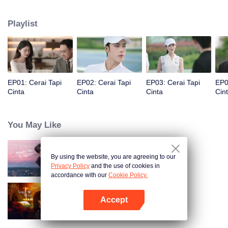
Namun, Fu Yancheng tahu bahwa Sheng Mian adalah Penny, lalu berusaha
memperbaiki hubungan mereka dan memutuskan untuk bersama
Playlist
selamanya.
EP01: Cerai Tapi
EP02: Cerai Tapi
EP03: Cerai Tapi
EP0
Cinta
Cinta
Cinta
Cin
You May Like
By using the website, you are agreeing to our
Nikah Lagi Yuk!
Privacy Policy
and the use of cookies in
accordance with our
Cookie Policy.
Accept
Terjebak Kamu
Buka App