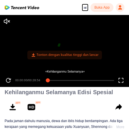
Buka App
id
Tonton dengan kualitas tinggi dan lancar
=Kehilanganmu Selamanya=
00:00:00
/
00:28:54
Kehilanganmu Selamanya Edisi Spesial
Pada jaman dahulu manusia, dewa dan iblis hidup berdampingan. Ada tiga
kerajaan yang memegang kekuasaan yaitu Xuanyuan, Shennong dan
More