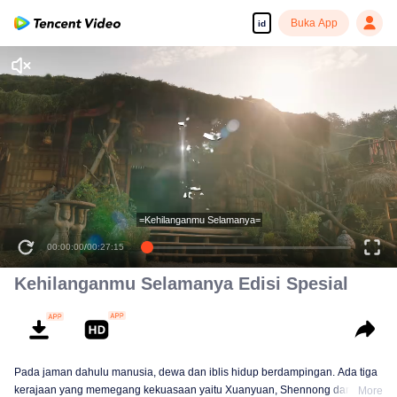
Buka App
id
=Kehilanganmu Selamanya=
00:00:00
/
00:27:15
Kehilanganmu Selamanya Edisi Spesial
Pada jaman dahulu manusia, dewa dan iblis hidup berdampingan. Ada tiga
kerajaan yang memegang kekuasaan yaitu Xuanyuan, Shennong dan
More