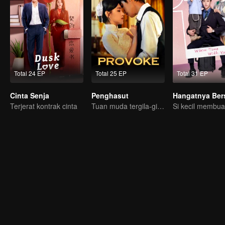
Total 24 EP
Total 25 EP
Total 31 EP
Cinta Senja
Penghasut
Terjerat kontrak cinta
Tuan muda tergila-gila pada penyanyi misterius