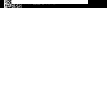
Scan kode QR untuk
mengunduh sekarang!
Bantuan dan Umpan Balik
Te
Saran
Ka
Ik
Al
ted.