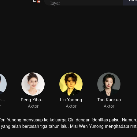
n Yunong menyusup ke keluarga Qin dengan identitas palsu. Namun, 
ang telah berpisah tiga tahun lalu. Misi Wen Yunong menghadapi rin
Ia bertekad untuk mengungkap Wen Yunong sebagai penipu cinta. Mes