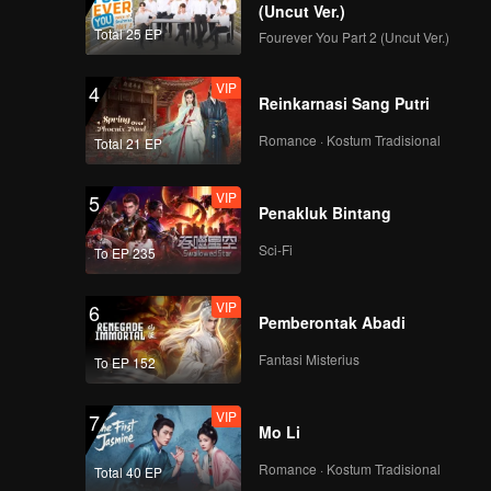
(Uncut Ver.)
Total 25 EP
Fourever You Part 2 (Uncut Ver.)
VIP
4
Reinkarnasi Sang Putri
Romance · Kostum Tradisional
Total 21 EP
VIP
5
Penakluk Bintang
Sci-Fi
To EP 235
VIP
6
Pemberontak Abadi
Fantasi Misterius
To EP 152
VIP
7
Mo Li
Romance · Kostum Tradisional
Total 40 EP