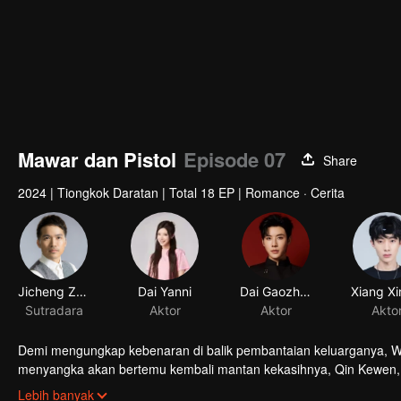
Mawar dan Pistol
Episode 07
Share
2024
|
Tiongkok Daratan
|
Total 18 EP
|
Romance · Cerita
Demi mengungkap kebenaran di balik pembantaian keluarganya, We
menyangka akan bertemu kembali mantan kekasihnya, Qin Kewen, y
berulang karena Qin Kewen kembali dengan tekad balas dendam, 
Lebih banyak