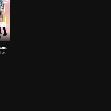
Hangatnya Bersamamu
Si kecil membuat orang tua palsu jadi nyata