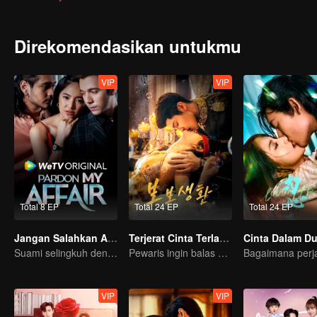
sikap mereka bertentangan, emosi mereka semakin dalam di setia
Direkomendasikan untukmu
VIP
VIP
Total 8 EP
Total 24 EP
Total 24 EP
Jangan Salahkan Aku Selingkuh
Terjerat Cinta Terlarang
Cinta Dalam Du
Suami selingkuh dengan sahabat
Pewaris ingin balas dendam dengan memanfaatkan Perjodohan sebagai Umpan!
VIP
VIP