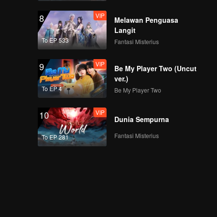
VIP
8
Melawan Penguasa
Langit
To EP 533
Fantasi Misterius
VIP
9
Be My Player Two (Uncut
ver.)
To EP 4
Be My Player Two
VIP
10
Dunia Sempurna
Fantasi Misterius
To EP 281