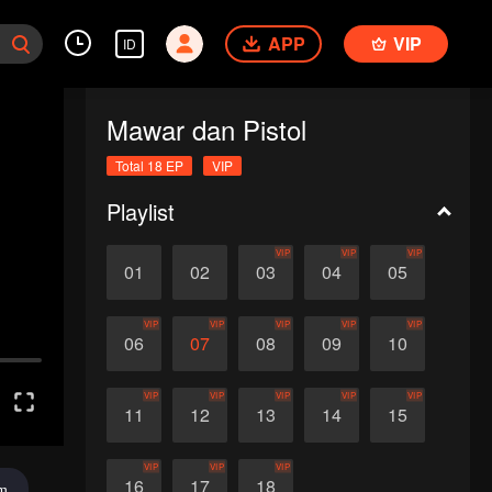
APP
VIP
ID
Mawar dan Pistol
Total 18 EP
VIP
Playlist
VIP
VIP
VIP
01
02
03
04
05
VIP
VIP
VIP
VIP
VIP
06
07
08
09
10
VIP
VIP
VIP
VIP
VIP
11
12
13
14
15
VIP
VIP
VIP
16
17
18