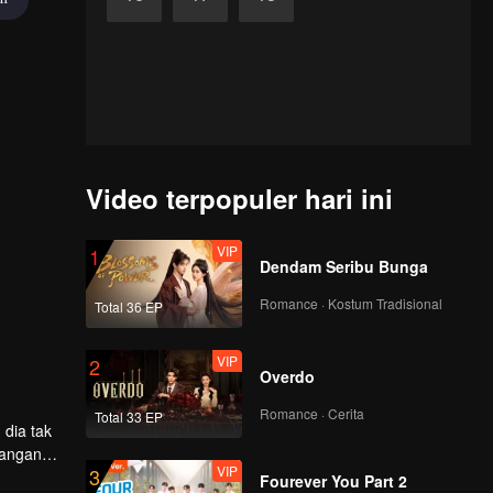
Video terpopuler hari ini
VIP
1
Dendam Seribu Bunga
Romance · Kostum Tradisional
Total 36 EP
VIP
2
Overdo
Romance · Cerita
Total 33 EP
dia tak
tangan
VIP
3
kipun
Fourever You Part 2