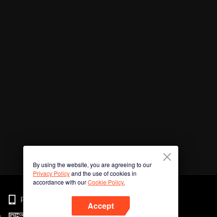
By using the website, you are agreeing to our
Privacy Policy
and the use of cookies in
accordance with our
Cookie Policy.
Phone
Accept
n