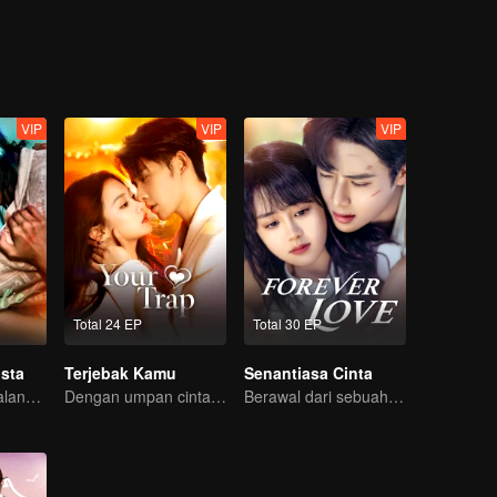
p pertemuan.
VIP
VIP
VIP
Total 24 EP
Total 30 EP
sta
Terjebak Kamu
Senantiasa Cinta
Bagaimana perjalana pelukis misterius balas dendam?
Dengan umpan cinta, memancingmu jatuh ke jebakan
Berawal dari sebuah ciuman