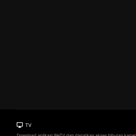
TV
Download aplikasi WeTV dan dapatkan akses hiburan kapa