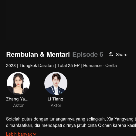
Rembulan & Mentari
Episode 6
Share
2023
|
Tiongkok Daratan
|
Total 25 EP
|
Romance · Cerita
Zhang Yaqian
Li Tianqi
Aktor
Aktor
Setelah putus dengan tunangannya yang selingkuh, Xia Yangyang t
dimanfaatkan, dia mendapati dirinya jatuh cinta Qichen karena k
Gu Qichen kembali dari luar negeri. Akankah Xia Yangyang dan 
Lebih banyak