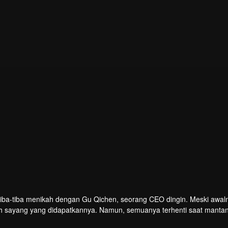
iba-tiba menikah dengan Gu Qichen, seorang CEO dingin. Meski awaln
asih sayang yang didapatkannya. Namun, semuanya terhenti saat manta
Gu Qichen dapat mengatasi hambatan dalam hubungan mereka?