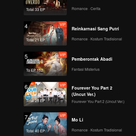
Romance · Cerita
Total 33 EP
VIP
4
Reinkarnasi Sang Putri
Romance · Kostum Tradisional
Total 21 EP
VIP
5
Pemberontak Abadi
Fantasi Misterius
To EP 152
VIP
6
Fourever You Part 2
(Uncut Ver.)
Total 25 EP
Fourever You Part 2 (Uncut Ver.)
VIP
7
Mo Li
Romance · Kostum Tradisional
Total 40 EP