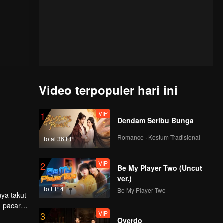
Video terpopuler hari ini
VIP
1
Dendam Seribu Bunga
Romance · Kostum Tradisional
Total 36 EP
VIP
2
Be My Player Two (Uncut
ver.)
To EP 4
Be My Player Two
ya takut
n pacar
VIP
3
Overdo