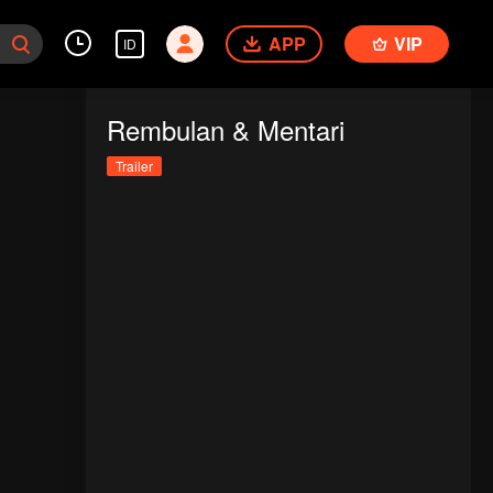
APP
VIP
ID
Rembulan & Mentari
Trailer