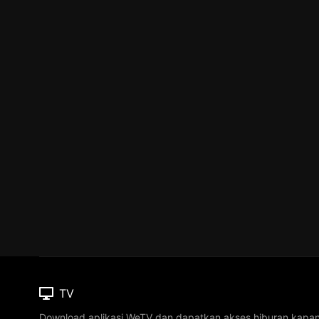
TV
Download aplikasi WeTV dan dapatkan akses hiburan kapa