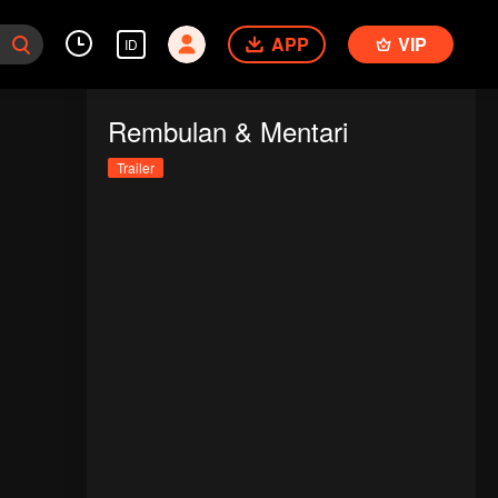
APP
VIP
ID
Rembulan & Mentari
Trailer