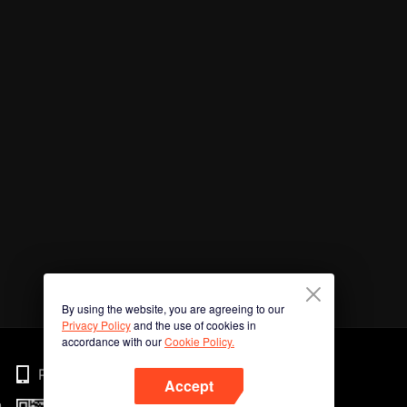
By using the website, you are agreeing to our
Privacy Policy
and the use of cookies in
accordance with our
Cookie Policy.
Phone
Accept
n