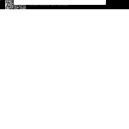
Scan kode QR untuk
mengunduh sekarang!
Bantuan dan Umpan Balik
Te
Saran
Ka
Ik
Al
ted.