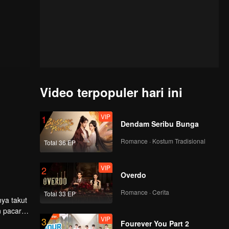
Video terpopuler hari ini
VIP
1
Dendam Seribu Bunga
Romance · Kostum Tradisional
Total 36 EP
VIP
2
Overdo
Romance · Cerita
Total 33 EP
ya takut
n pacar
VIP
3
Fourever You Part 2