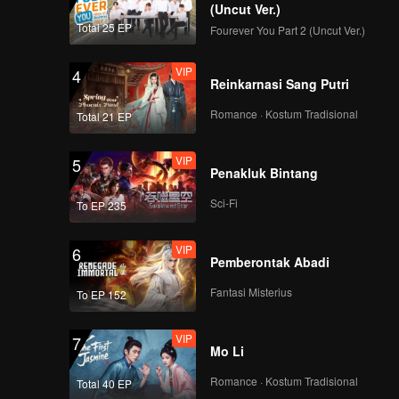
(Uncut Ver.)
Total 25 EP
Fourever You Part 2 (Uncut Ver.)
VIP
4
Reinkarnasi Sang Putri
Romance · Kostum Tradisional
Total 21 EP
VIP
5
Penakluk Bintang
Sci-Fi
To EP 235
VIP
6
Pemberontak Abadi
Fantasi Misterius
To EP 152
VIP
7
Mo Li
Romance · Kostum Tradisional
Total 40 EP