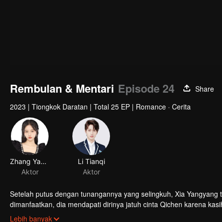
Rembulan & Mentari
Episode 24
Share
2023
|
Tiongkok Daratan
|
Total 25 EP
|
Romance · Cerita
Zhang Yaqian
Li Tianqi
Aktor
Aktor
Setelah putus dengan tunangannya yang selingkuh, Xia Yangyang t
dimanfaatkan, dia mendapati dirinya jatuh cinta Qichen karena k
Gu Qichen kembali dari luar negeri. Akankah Xia Yangyang dan 
Lebih banyak