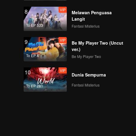
VIP
8
Melawan Penguasa
Langit
To EP 533
Fantasi Misterius
VIP
9
Be My Player Two (Uncut
ver.)
To EP 4
Be My Player Two
VIP
10
Dunia Sempurna
Fantasi Misterius
To EP 281