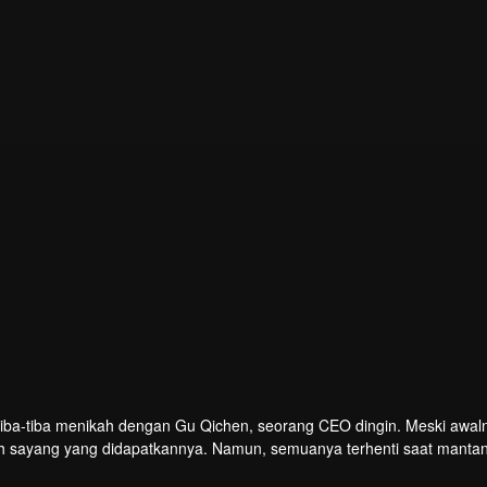
iba-tiba menikah dengan Gu Qichen, seorang CEO dingin. Meski awaln
asih sayang yang didapatkannya. Namun, semuanya terhenti saat manta
Gu Qichen dapat mengatasi hambatan dalam hubungan mereka?