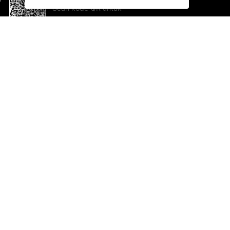
Scan kode QR untuk
mengunduh sekarang!
Bantuan dan Umpan Balik
Te
Saran
Ka
Ik
Al
ted.