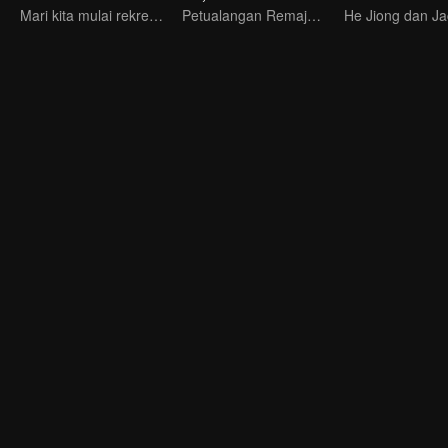
Mari kita mulai rekreasi makanan dengan koki baru!
Petualangan Remaja: Segera Dimulai