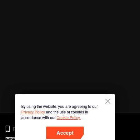
By using the website, you are agreeing to our
Privacy Policy
and the use of cookies in
accordance with our
Cookie Policy.
Phone
Accept
n