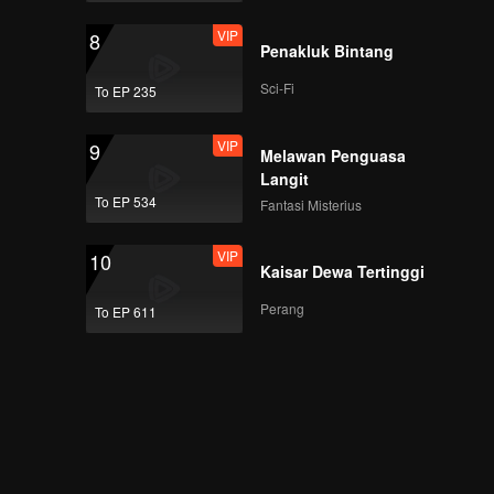
VIP
8
Penakluk Bintang
Sci-Fi
To EP 235
VIP
9
Melawan Penguasa
Langit
To EP 534
Fantasi Misterius
VIP
10
Kaisar Dewa Tertinggi
Perang
To EP 611