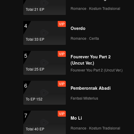
Romance · Kostum Tradisional
Total 21 EP
VIP
4
Overdo
Romance · Cerita
Total 33 EP
VIP
5
Fourever You Part 2
(Uncut Ver.)
Total 25 EP
Fourever You Part 2 (Uncut Ver.)
VIP
6
Pemberontak Abadi
Fantasi Misterius
To EP 152
VIP
7
Mo Li
Romance · Kostum Tradisional
Total 40 EP