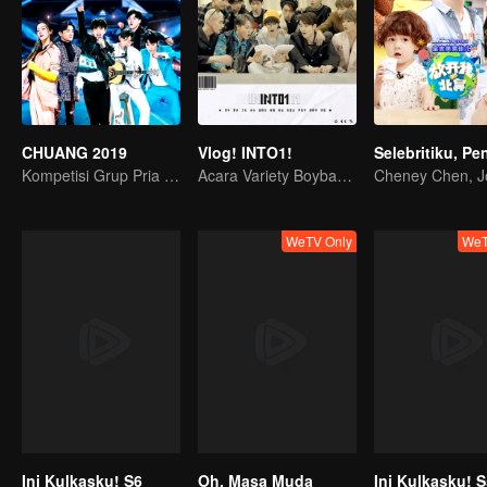
CHUANG 2019
Vlog! INTO1!
Kompetisi Grup Pria Terbaik China
Acara Variety Boyband INTO1
WeTV Only
WeT
Ini Kulkasku! S6
Oh, Masa Muda
Ini Kulkasku! 