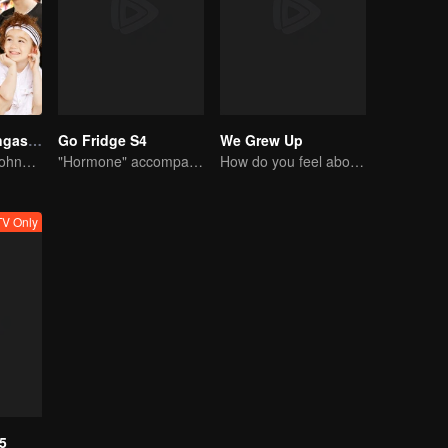
Selebritiku, Pengasuh Anakku S3
Go Fridge S4
We Grew Up
Cheney Chen, Johnny Huang dan Jackson Wang Mengasuh anak kecil
"Hormone" accompanies you to dinner
How do you feel about having two children at home?
V Only
S5