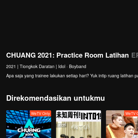
CHUANG 2021: Practice Room Latihan
E
2021
|
Tiongkok Daratan
|
Idol · Boyband
Apa saja yang trainee lakukan setiap hari? Yuk intip ruang latihan pa
Direkomendasikan untukmu
WeTV Only
WeTV O