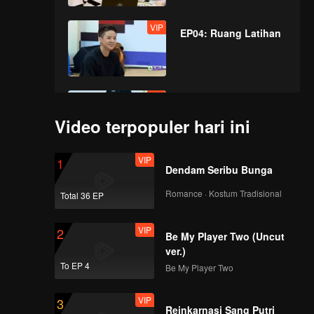
VIP
EP04: Ruang Latihan
VIP
EP05: Ruang Latihan
Video terpopuler hari ini
VIP
1
VIP
Dendam Seribu Bunga
EP06: Ruang Latihan
Romance · Kostum Tradisional
Total 36 EP
VIP
2
Be My Player Two (Uncut
VIP
EP07: Ruang Latihan
ver.)
To EP 4
Be My Player Two
VIP
3
VIP
Reinkarnasi Sang Putri
EP08: Ruang Latihan