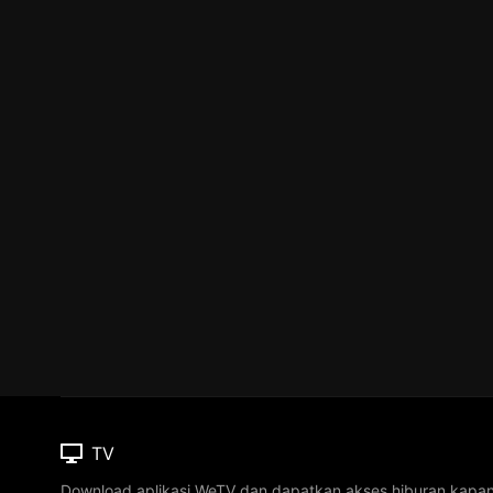
TV
Download aplikasi WeTV dan dapatkan akses hiburan kapa