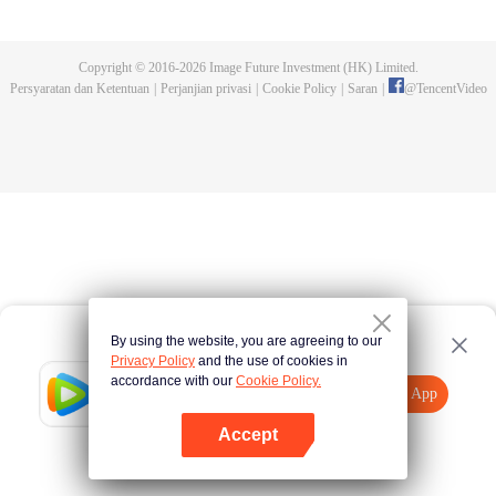
dan bereinkarnasi. Perjalanan ke barat penuh bahaya dan jiwa gelap, siapa
yang bisa membalikkan keadaan?
Copyright © 2016-
2026
Image Future Investment (HK) Limited.
Persyaratan dan Ketentuan
|
Perjanjian privasi
|
Cookie Policy
|
Saran
|
@
TencentVideo
By using the website, you are agreeing to our
Privacy Policy
and the use of cookies in
accordance with our
Cookie Policy.
Tencent Video
Buka App
Tonton lebih banyak
Accept
Jika gagal, ulangi
Tekan di sini
lagi
Buka App