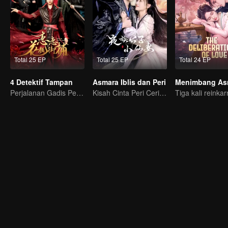
Total 25 EP
Total 25 EP
Total 24 EP
4 Detektif Tampan
Asmara Iblis dan Peri
Menimbang As
Perjalanan Gadis Penjelajah Waktu Memikat 4 Detektif Tampan
Kisah Cinta Peri Ceria dan Iblis Berwajah Dingin