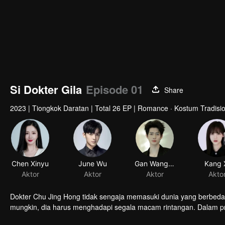
Si Dokter Gila
Episode 01
Share
2023
|
Tiongkok Daratan
|
Total 26 EP
|
Romance · Kostum Tradision
Chen Xinyu
June Wu
Gan Wangxing
Kang 
Aktor
Aktor
Aktor
Akto
Dokter Chu Jing Hong tidak sengaja memasuki dunia yang berbeda 
mungkin, dia harus menghadapi segala macam rintangan. Dalam pr