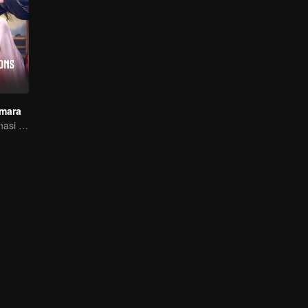
mara
Tiga kali reinkarnasi dalam hidup Qing Qing!