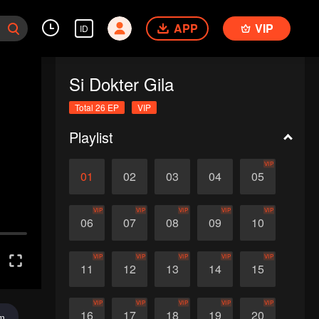
APP
VIP
ID
Si Dokter Gila
Total 26 EP
VIP
Playlist
VIP
01
02
03
04
05
VIP
VIP
VIP
VIP
VIP
06
07
08
09
10
VIP
VIP
VIP
VIP
VIP
11
12
13
14
15
VIP
VIP
VIP
VIP
VIP
16
17
18
19
20