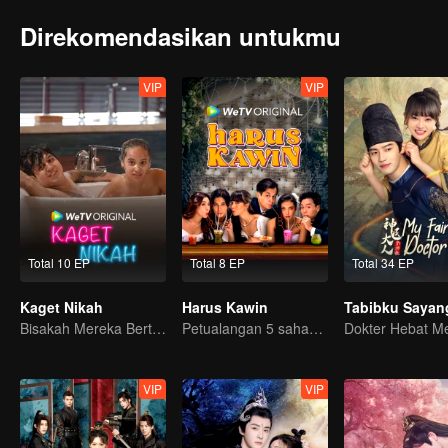
Direkomendasikan untukmu
VIP
VIP
Total 10 EP
Total 8 EP
Total 34 EP
Kaget Nikah
Harus Kawin
Tabibku Sayan
Bisakah Mereka Bertahan dari Ultimatum Pernikahan?
Petualangan 5 sahabat mencari jodoh!
VIP
VIP