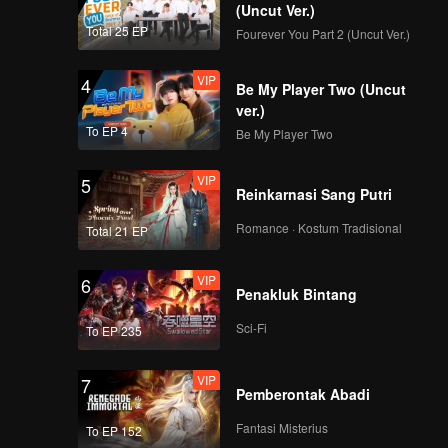
(Uncut Ver.)
Total 25 EP
Fourever You Part 2 (Uncut Ver.)
VIP
4
Be My Player Two (Uncut
ver.)
To EP 4
Be My Player Two
VIP
5
Reinkarnasi Sang Putri
Romance · Kostum Tradisional
Total 21 EP
VIP
6
Penakluk Bintang
Sci-Fi
To EP 235
VIP
7
Pemberontak Abadi
Fantasi Misterius
To EP 152