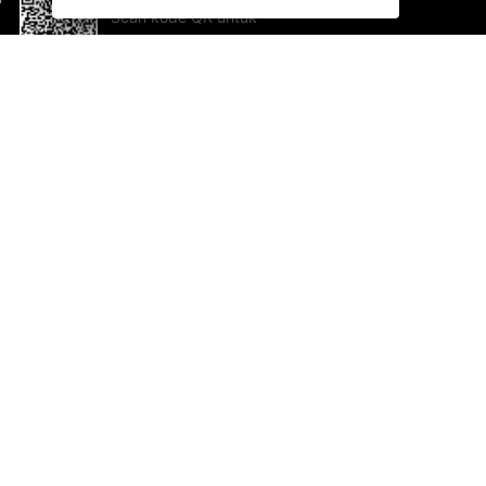
Scan kode QR untuk
mengunduh sekarang!
Bantuan dan Umpan Balik
Te
Saran
Ka
Ik
Al
ted.