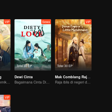
VIP
Sewa
VIP
Total 30 EP
Total 30 EP
g
Dewi Cinta
Mak Comblang Raja Iblis
Dokter Hebat Memikat Gadis Imut
Bagaimana Cinta Dimulai dan Menjadi Obsesi
Raja iblis di negeri dongeng perlu dicomblangin
VIP