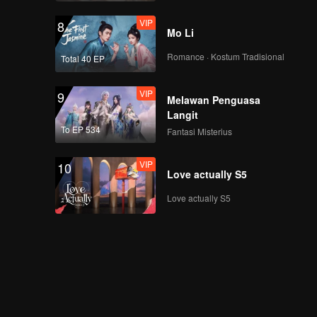
VIP
8
Mo Li
Romance · Kostum Tradisional
Total 40 EP
VIP
9
Melawan Penguasa
Langit
To EP 534
Fantasi Misterius
VIP
10
Love actually S5
Love actually S5