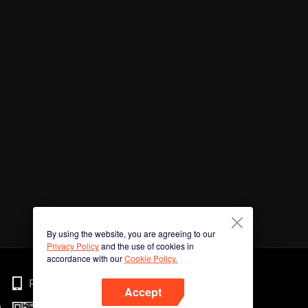
By using the website, you are agreeing to our
Privacy Policy
and the use of cookies in
accordance with our
Cookie Policy.
Phone
Accept
n