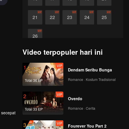
VIP
VIP
VIP
VIP
VIP
21
22
23
24
25
VIP
26
Video terpopuler hari ini
VIP
1
Dendam Seribu Bunga
Romance · Kostum Tradisional
Total 36 EP
VIP
2
Overdo
Romance · Cerita
Total 33 EP
a secepat
VIP
3
Fourever You Part 2