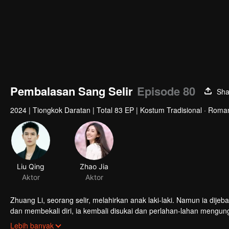
Pembalasan Sang Selir
Episode 80
Sha
2024
|
Tiongkok Daratan
|
Total 83 EP
|
Kostum Tradisional · Roma
Zhuang Li, seorang selir, melahirkan anak laki-laki. Namun ia dijebak Selir Li dan Selir Rong, dan anak itu pun dibunuh. Setelah berpura-pura 
dan membekali diri, ia kembali disukai dan perlahan-lahan mengu
Setelah mengetahui bahwa ratu adalah penjahat yang sebenarnya
Lebih banyak