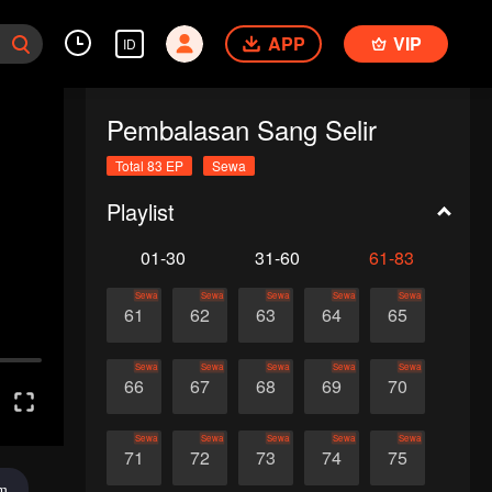
APP
VIP
ID
Pembalasan Sang Selir
Total 83 EP
Sewa
Playlist
01-30
31-60
61-83
Sewa
Sewa
Sewa
Sewa
Sewa
61
62
63
64
65
Sewa
Sewa
Sewa
Sewa
Sewa
66
67
68
69
70
Sewa
Sewa
Sewa
Sewa
Sewa
71
72
73
74
75