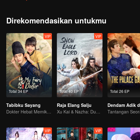
Direkomendasikan untukmu
VIP
VIP
Total 34 EP
Total 40 EP
Total 26 EP
Tabibku Sayang
Raja Elang Salju
Dokter Hebat Memikat Gadis Imut
Xu Kai & Nazha: Dunia Luar Biasa yang Penuh Semangat
VIP
VIP