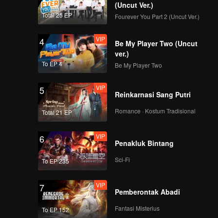
(Uncut Ver.)
Total 25 EP
Fourever You Part 2 (Uncut Ver.)
VIP
4
Be My Player Two (Uncut
ver.)
To EP 4
Be My Player Two
VIP
5
Reinkarnasi Sang Putri
Romance · Kostum Tradisional
Total 21 EP
VIP
6
Penakluk Bintang
Sci-Fi
To EP 235
VIP
7
Pemberontak Abadi
Fantasi Misterius
To EP 152