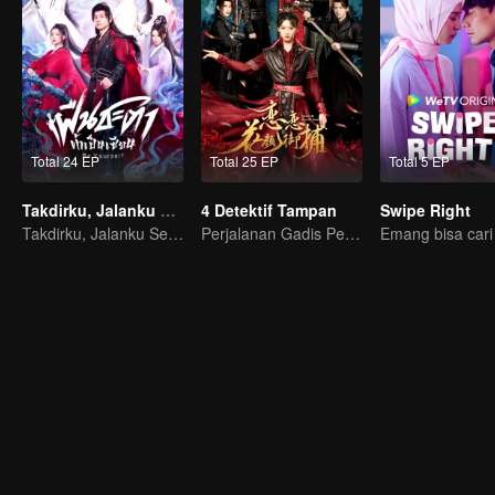
Total 24 EP
Total 25 EP
Total 5 EP
Takdirku, Jalanku Sendiri (Thai Ver.)
4 Detektif Tampan
Swipe Right
Takdirku, Jalanku Sendiri
Perjalanan Gadis Penjelajah Waktu Memikat 4 Detektif Tampan