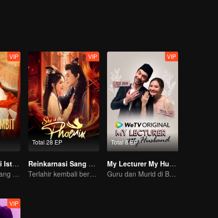
VIP
VIP
VIP
Total 28 EP
Total 8 EP
Dendam Adik di Istana
Reinkarnasi Sang Phoenix
My Lecturer My Husband
Tantangan Seorang Gadis Demi Membalas Dendam!
Terlahir kembali bersama dengan musuhnya, bisakah dia membalaskan dendamnya?
Guru dan Murid di Bawah Satu Atap
VIP