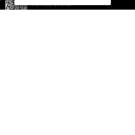
Scan kode QR untuk
mengunduh sekarang!
Bantuan dan Umpan Balik
Te
Saran
Ka
Ik
Al
ted.