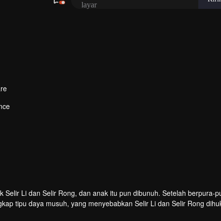
re
nce
gila
ngkap tipu daya musuh, yang menyebabkan Selir Li dan Selir Rong dih
, berhasilkah ia membalaskan dendam?