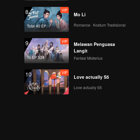
VIP
8
Mo Li
Romance · Kostum Tradisional
Total 40 EP
VIP
9
Melawan Penguasa
Langit
To EP 534
Fantasi Misterius
VIP
10
Love actually S5
Love actually S5