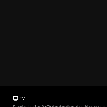
TV
Download aplikasi WeTV dan dapatkan akses hiburan kapa