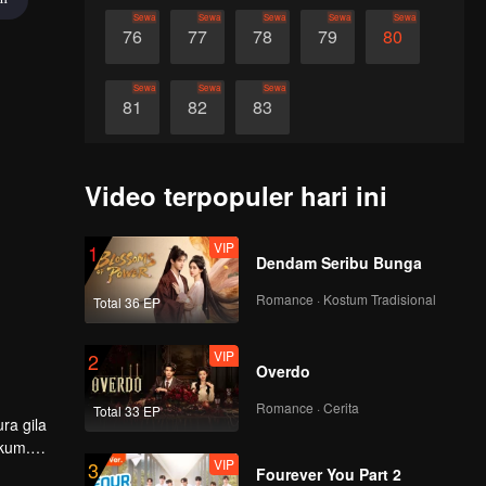
Sewa
Sewa
Sewa
Sewa
Sewa
76
77
78
79
80
Sewa
Sewa
Sewa
81
82
83
Video terpopuler hari ini
VIP
1
Dendam Seribu Bunga
Romance · Kostum Tradisional
Total 36 EP
VIP
2
Overdo
Romance · Cerita
Total 33 EP
ukum.
VIP
3
Fourever You Part 2