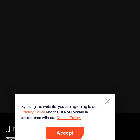
By using the website, you are agreeing to our
Privacy Policy
and the use of cookies in
accordance with our
Cookie Policy.
Phone
Accept
n