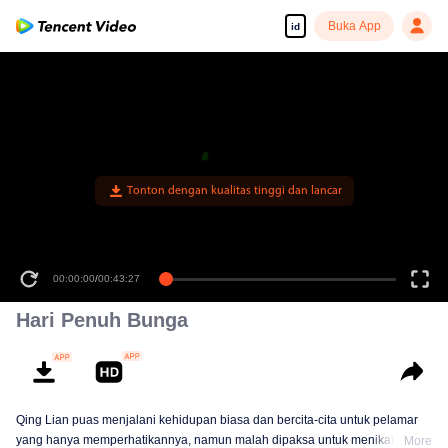
Buka App
id
Tonton dengan kualitas tinggi dan lancar
00:00:00
/
00:43:27
Hari Penuh Bunga
Qing Lian puas menjalani kehidupan biasa dan bercita-cita untuk pelamar
yang hanya memperhatikannya, namun malah dipaksa untuk menikah
More