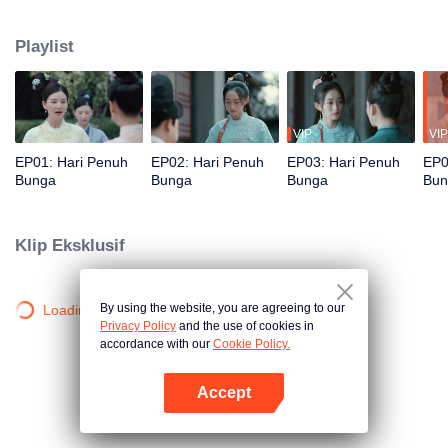
dengan keluarga kerajaan. Dia menemukan suaminya He Lian Xin
bukanlah bangsawan yang tak berperasaan dan berwajah batu seperti yang
Playlist
dia tunjukkan, dan diam-diam membantunya menavigasi perairan
berbahaya, mendapatkan kasih sayang dan rasa hormatnya dalam proses
itu.
VIP
VIP
EP01: Hari Penuh
EP02: Hari Penuh
EP03: Hari Penuh
EP0
Bunga
Bunga
Bunga
Bun
Klip Eksklusif
By using the website, you are agreeing to our
Loading…
Privacy Policy
and the use of cookies in
accordance with our
Cookie Policy.
Accept
Buka App