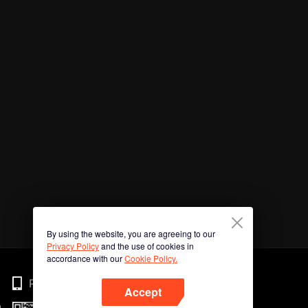
By using the website, you are agreeing to our
Privacy Policy
and the use of cookies in
accordance with our
Cookie Policy.
Phone
Accept
n