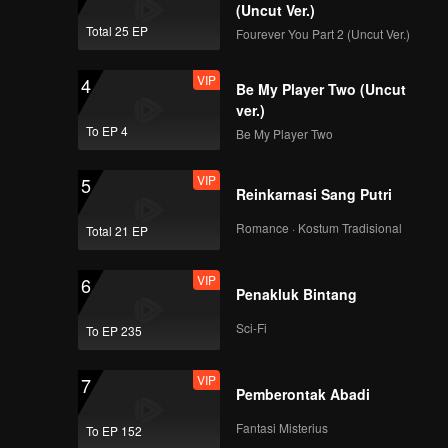
(Uncut Ver.)
Total 25 EP
Fourever You Part 2 (Uncut Ver.)
VIP
4
Be My Player Two (Uncut
ver.)
To EP 4
Be My Player Two
VIP
5
Reinkarnasi Sang Putri
Romance · Kostum Tradisional
Total 21 EP
VIP
6
Penakluk Bintang
Sci-Fi
To EP 235
VIP
7
Pemberontak Abadi
Fantasi Misterius
To EP 152