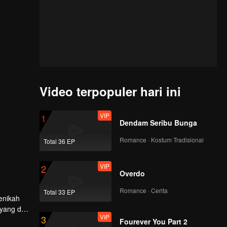
Video terpopuler hari ini
VIP
1
Dendam Seribu Bunga
Romance · Kostum Tradisional
Total 36 EP
VIP
2
Overdo
Romance · Cerita
Total 33 EP
enikah
yang dia
VIP
3
tu.
Fourever You Part 2