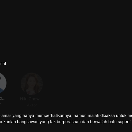
nal
Huang You Ming
Niki Chow LaiKei
r
Aktor
k pelamar yang hanya memperhatikannya, namun malah dipaksa untuk m
ukanlah bangsawan yang tak berperasaan dan berwajah batu seperti 
ahaya, mendapatkan kasih sayang dan rasa hormatnya dalam proses i