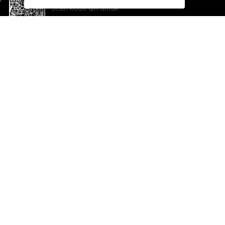
Scan kode QR untuk
mengunduh sekarang!
Bantuan dan Umpan Balik
Te
Saran
Ka
Ik
Al
ted.