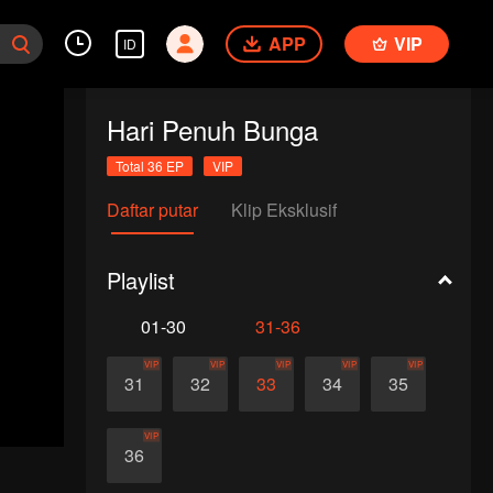
APP
VIP
ID
Hari Penuh Bunga
Total 36 EP
VIP
Daftar putar
Klip Eksklusif
Playlist
01-30
31-36
VIP
VIP
VIP
VIP
VIP
31
32
33
34
35
VIP
36