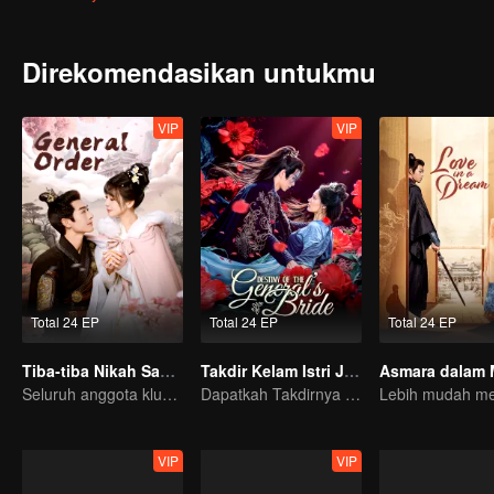
Direkomendasikan untukmu
VIP
VIP
Total 24 EP
Total 24 EP
Total 24 EP
Tiba-tiba Nikah Sama Jenderal
Takdir Kelam Istri Jenderal
Asmara dalam 
Seluruh anggota klub perjalanan waktu ke masa lalu, berusaha untuk kembali ke masa depan!
Dapatkah Takdirnya Berubah Setelah Perubahan Muka?
VIP
VIP