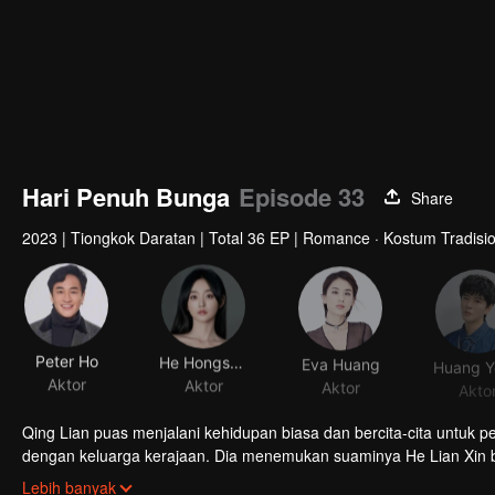
Hari Penuh Bunga
Episode 33
Share
2023
|
Tiongkok Daratan
|
Total 36 EP
|
Romance · Kostum Tradisio
Peter Ho
He Hongshan
Eva Huang
Aktor
Aktor
Aktor
Akto
Qing Lian puas menjalani kehidupan biasa dan bercita-cita untu
dengan keluarga kerajaan. Dia menemukan suaminya He Lian Xin b
tunjukkan, dan diam-diam membantunya menavigasi perairan berb
Lebih banyak