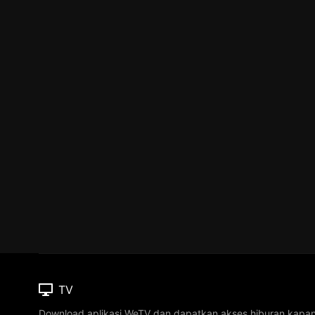
TV
Download aplikasi WeTV dan dapatkan akses hiburan kapa