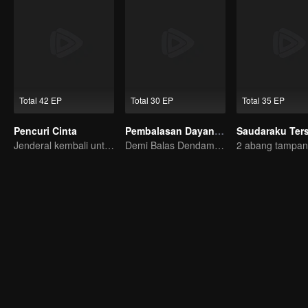
Total 42 EP
Total 30 EP
Total 35 EP
Pencuri Cinta
Pembalasan Dayang Istana (Thai Ver.)
Jenderal kembali untuk merebut Istrinya karena Cinta!
Demi Balas Dendam, Ia Naik Takhta Sebagai Selir!