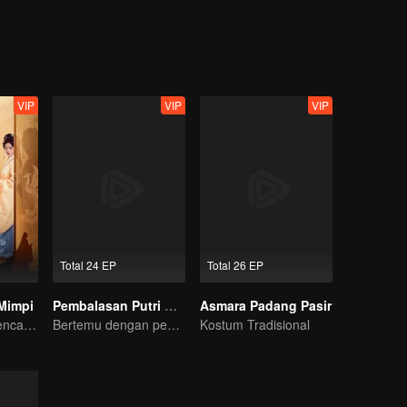
VIP
VIP
VIP
Total 24 EP
Total 26 EP
Mimpi
Pembalasan Putri Bangsawan
Asmara Padang Pasir
Lebih mudah mencari kebohongan daripada ketulusan
Bertemu dengan penjaga setianya bahkan setelah lahir kembali
Kostum Tradisional