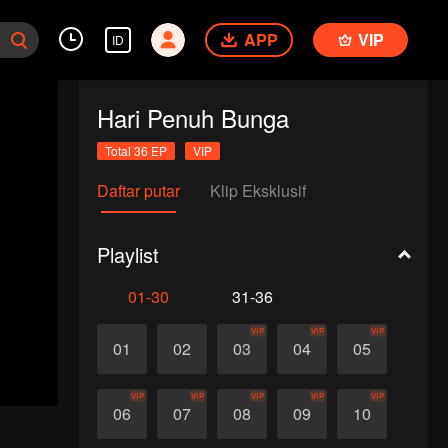
APP
VIP
ID
Hari Penuh Bunga
Total 36 EP
VIP
Daftar putar
Klip Eksklusif
Playlist
01-30
31-36
VIP
VIP
VIP
01
02
03
04
05
VIP
VIP
VIP
VIP
VIP
06
07
08
09
10