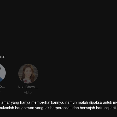
nal
Huang You Ming
Niki Chow LaiKei
r
Aktor
k pelamar yang hanya memperhatikannya, namun malah dipaksa untuk m
ukanlah bangsawan yang tak berperasaan dan berwajah batu seperti 
ahaya, mendapatkan kasih sayang dan rasa hormatnya dalam proses i