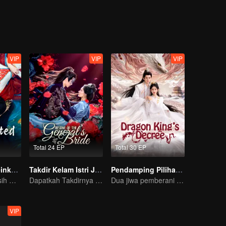
VIP
VIP
VIP
Total 24 EP
Total 30 EP
Cinta Lintas Reinkarnasi
Takdir Kelam Istri Jenderal
Pendamping Pilihan Raja Naga
Sepasang Kekasih Melawan Takdir dalam 10 Kali Reinkarnasi!
Dapatkah Takdirnya Berubah Setelah Perubahan Muka?
Dua jiwa pemberani yang menolak takdir, bersatu untuk mengubah dunia.
VIP