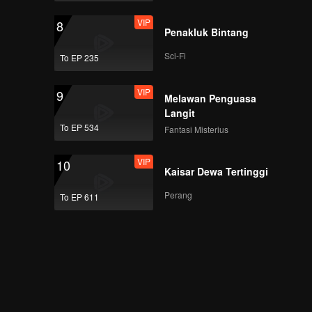
VIP
8
Penakluk Bintang
Sci-Fi
To EP 235
VIP
9
Melawan Penguasa
Langit
To EP 534
Fantasi Misterius
VIP
10
Kaisar Dewa Tertinggi
Perang
To EP 611