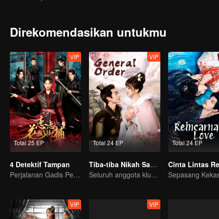
Direkomendasikan untukmu
VIP
VIP
Total 25 EP
Total 24 EP
Total 24 EP
4 Detektif Tampan
Tiba-tiba Nikah Sama Jenderal
Perjalanan Gadis Penjelajah Waktu Memikat 4 Detektif Tampan
Seluruh anggota klub perjalanan waktu ke masa lalu, berusaha untuk kembali ke masa depan!
VIP
VIP