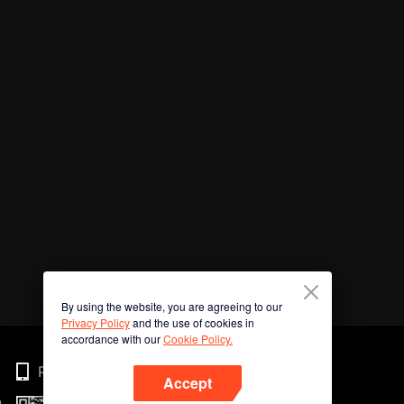
By using the website, you are agreeing to our
Privacy Policy
and the use of cookies in
accordance with our
Cookie Policy.
Phone
Accept
n