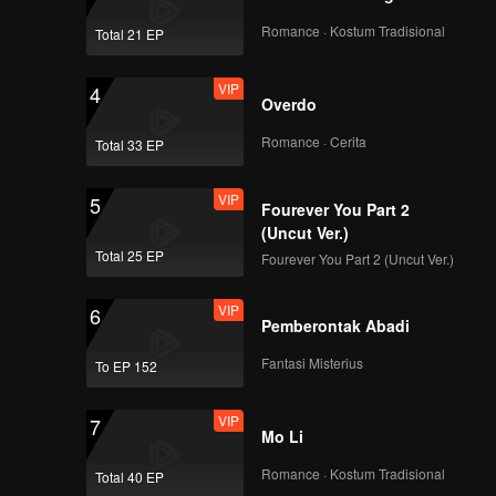
Romance · Kostum Tradisional
Total 21 EP
VIP
4
Overdo
Romance · Cerita
Total 33 EP
VIP
5
Fourever You Part 2
(Uncut Ver.)
Total 25 EP
Fourever You Part 2 (Uncut Ver.)
VIP
6
Pemberontak Abadi
Fantasi Misterius
To EP 152
VIP
7
Mo Li
Romance · Kostum Tradisional
Total 40 EP