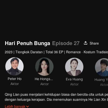
Hari Penuh Bunga
Episode 27
Share
2023
|
Tiongkok Daratan
|
Total 36 EP
|
Romance · Kostum Tradisio
Peter Ho
He Hongshan
Eva Huang
Aktor
Aktor
Aktor
Akto
Qing Lian puas menjalani kehidupan biasa dan bercita-cita untu
dengan keluarga kerajaan. Dia menemukan suaminya He Lian Xin b
tunjukkan, dan diam-diam membantunya menavigasi perairan berb
Lebih banyak