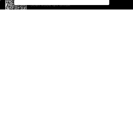
Scan kode QR untuk
mengunduh sekarang!
Bantuan dan Umpan Balik
Te
Saran
Ka
Ik
Al
ted.