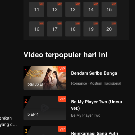
VIP
VIP
VIP
VIP
VIP
11
12
13
14
15
VIP
VIP
VIP
VIP
VIP
16
17
18
19
20
VIP
VIP
VIP
VIP
VIP
21
22
23
24
25
Video terpopuler hari ini
VIP
VIP
VIP
VIP
VIP
26
27
28
29
30
VIP
1
Dendam Seribu Bunga
Romance · Kostum Tradisional
Total 36 EP
VIP
2
Be My Player Two (Uncut
ver.)
To EP 4
Be My Player Two
enikah
yang dia
VIP
3
tu.
Reinkarnasi Sang Putri