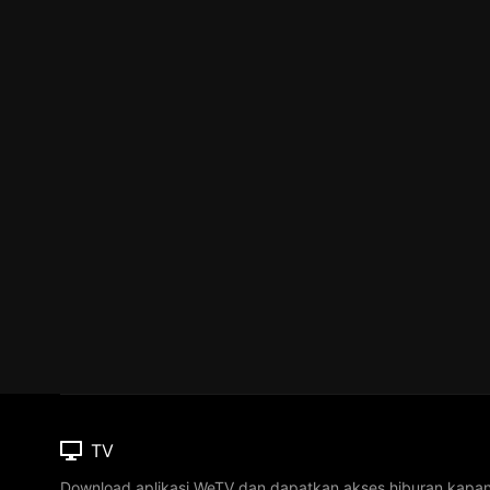
TV
Download aplikasi WeTV dan dapatkan akses hiburan kapa