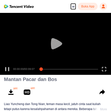
Buka App
id
00:00:00
/
00:09:07
Mantan Pacar dan Bos
Liao Yuncheng dan Tong Nian, teman masa kecil, jatuh cinta saat kuliah
tetapi putus karena kesalahpahaman di antara mereka. Beberapa tahun
More