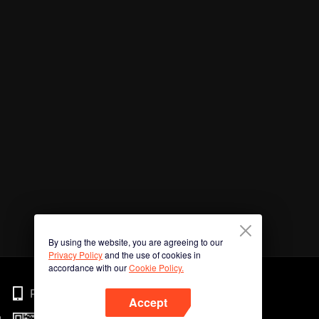
By using the website, you are agreeing to our
Privacy Policy
and the use of cookies in
accordance with our
Cookie Policy.
Phone
Accept
n