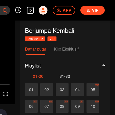
APP
VIP
ID
Berjumpa Kembali
Total 32 EP
VIP
Daftar putar
Klip Eksklusif
Playlist
01-30
31-32
VIP
01
02
03
04
05
VIP
VIP
VIP
VIP
VIP
06
07
08
09
10