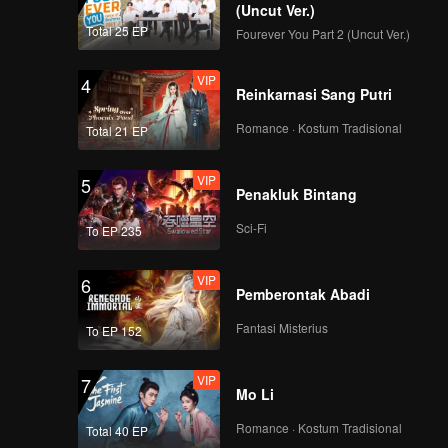
ung,
(Uncut Ver.)
Total 25 EP
Fourever You Part 2 (Uncut Ver.)
VIP
4
Reinkarnasi Sang Putri
Romance · Kostum Tradisional
Total 21 EP
VIP
5
Penakluk Bintang
Sci-Fi
To EP 235
VIP
6
Pemberontak Abadi
Fantasi Misterius
To EP 152
VIP
7
Mo Li
Romance · Kostum Tradisional
Total 40 EP