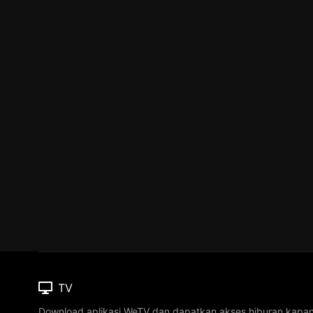
TV
Download aplikasi WeTV dan dapatkan akses hiburan kapa