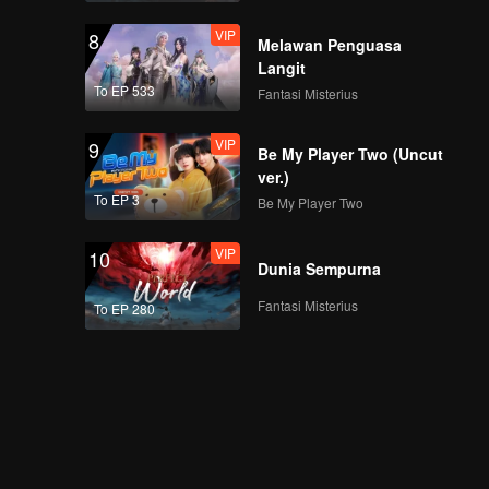
VIP
8
Melawan Penguasa
Langit
To EP 533
Fantasi Misterius
VIP
9
Be My Player Two (Uncut
ver.)
To EP 3
Be My Player Two
VIP
10
Dunia Sempurna
Fantasi Misterius
To EP 280