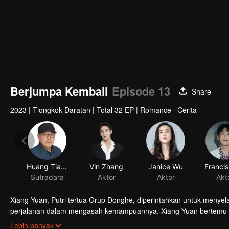
Berjumpa Kembali
Episode 13
Share
2023
|
Tiongkok Daratan
|
Total 32 EP
|
Romance · Cerita
Xiang Yuan, Putri tertua Grup Donghe, diperintahkan untuk meny
perjalanan dalam mengasah kemampuannya. Xiang Yuan bertemu Xu 
terjebak dalam kesulitan, menghadapi ketidakadilan di tempat kerja
Lebih banyak