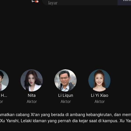
elamatkan cabang Xi'an yang berada di ambang kebangkrutan, dan mem
Yanshi, Lelaki idaman yang pernah dia kejar saat di kampus. Xu Ya
 tetapi tetap bertahan demi mimpinya untuk menjadi seorang insinyur n