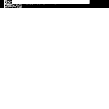
Scan kode QR untuk
mengunduh sekarang!
Bantuan dan Umpan Balik
Te
Saran
Ka
Ik
Al
ted.