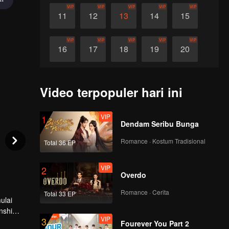
VIP
VIP
VIP
VIP
VIP
11
12
13
14
15
VIP
VIP
VIP
VIP
VIP
16
17
18
19
20
VIP
VIP
VIP
VIP
VIP
21
22
23
24
25
Video terpopuler hari ini
VIP
VIP
VIP
VIP
VIP
26
27
28
29
30
VIP
1
Dendam Seribu Bunga
Romance · Kostum Tradisional
Total 36 EP
VIP
2
Overdo
Romance · Cerita
Total 33 EP
ulai
nshi
VIP
3
avigasi.
Fourever You Part 2