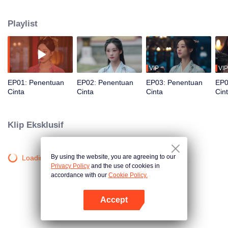
dalam konflik besar antara dua negara. Mereka harus menjalani perjalanan
berbahaya, melawan kekuatan tersembunyi, dan menjelajahi wilayah
Playlist
rahasia. Perlahan rahasia identitas Han Ziqing sesungguhnya terungkap.
Siapa dia sebenarnya?
VIP
VIP
EP01: Penentuan
EP02: Penentuan
EP03: Penentuan
EP0
Cinta
Cinta
Cinta
Cin
Klip Eksklusif
By using the website, you are agreeing to our
Loading…
Privacy Policy
and the use of cookies in
accordance with our
Cookie Policy.
Accept
Buka App