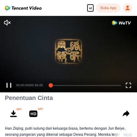
Buka App
id
Penentuan Cinta
Han Ziqing, putri sulung dari keluarga biasa, bertemu dengan Jun Beiye,
seorang pangeran yang dikenal sebagai Dewa Perang. Mereka terjebak
More