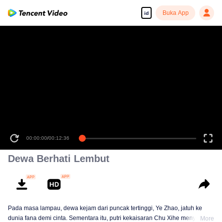
Buka App
id
00:00:00
/
00:12:36
Dewa Berhati Lembut
Pada masa lampau, dewa kejam dari puncak tertinggi, Ye Zhao, jatuh ke
dunia fana demi cinta. Sementara itu, putri kekaisaran Chu Xihe menyimpan
More