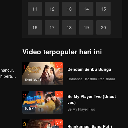
11
12
13
14
15
16
17
18
19
20
21
22
23
24
25
Video terpopuler hari ini
26
27
28
29
30
VIP
1
Dendam Seribu Bunga
 hancur,
ih berat
Romance · Kostum Tradisional
Total 36 EP
VIP
2
Be My Player Two (Uncut
ver.)
To EP 4
Be My Player Two
VIP
3
Reinkarnasi Sang Putri