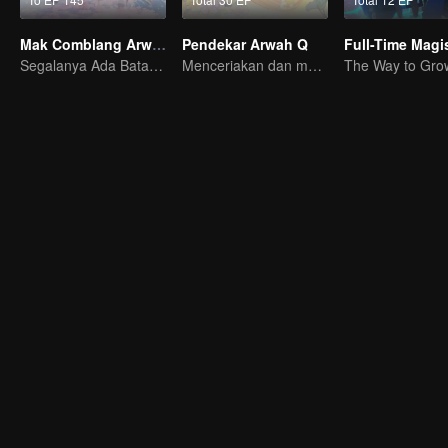
Mak Comblang Arwah Rubah
Pendekar Arwah Q
Segalanya Ada Batasnya, Tapi Cinta dan Benci Tak Terbatas
Menceriakan dan menghangatkan hari-harimu.