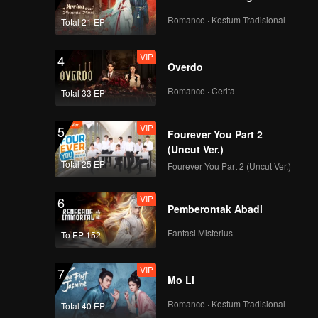
Romance · Kostum Tradisional
Total 21 EP
VIP
4
Overdo
Romance · Cerita
Total 33 EP
VIP
5
Fourever You Part 2
(Uncut Ver.)
Total 25 EP
Fourever You Part 2 (Uncut Ver.)
VIP
6
Pemberontak Abadi
Fantasi Misterius
To EP 152
VIP
7
Mo Li
Romance · Kostum Tradisional
Total 40 EP