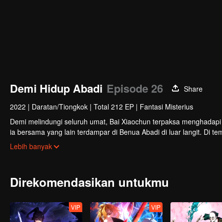
Demi Hidup Abadi
Episode 26
Share
2022
|
Daratan/Tiongkok
|
Total 212 EP
|
Fantasi Misterius
Demi melindungi seluruh umat, Bai Xiaochun terpaksa menghadapi
ia bersama yang lain terdampar di Benua Abadi di luar langit. Di t
serta musuh-musuh yang jauh lebih kuat.
Lebih banyak
Direkomendasikan untukmu
VIP
VIP