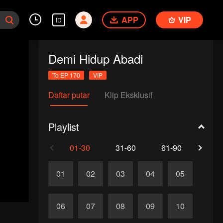
APP
VIP
ID
Demi Hidup Abadi
To EP 170
VIP
Daftar putar
Klip Eksklusif
Playlist
01-30
31-60
61-90
91-1
01
02
03
04
05
06
07
08
09
10