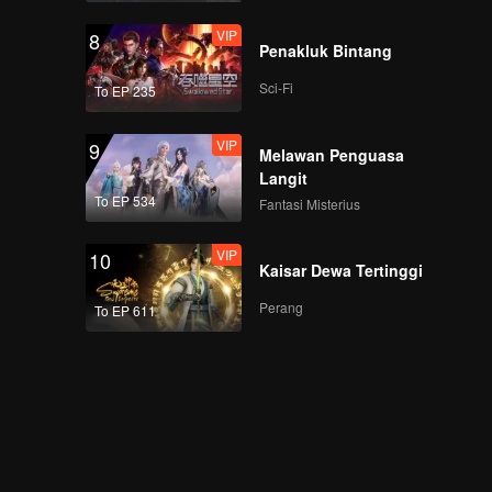
VIP
8
Penakluk Bintang
Sci-Fi
To EP 235
VIP
9
Melawan Penguasa
Langit
To EP 534
Fantasi Misterius
VIP
10
Kaisar Dewa Tertinggi
Perang
To EP 611