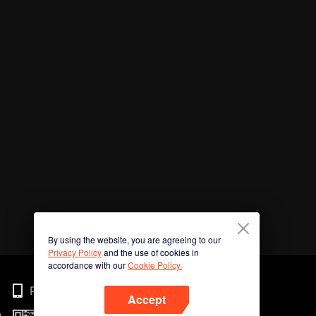
By using the website, you are agreeing to our
Privacy Policy
and the use of cookies in
accordance with our
Cookie Policy.
Phone
Accept
n