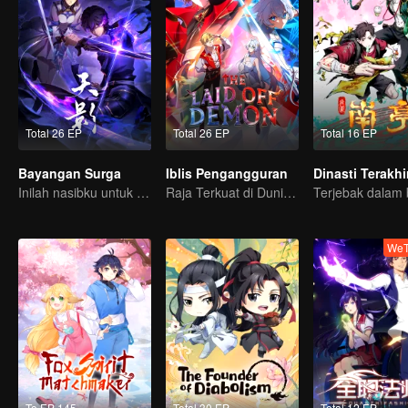
Total 26 EP
Total 26 EP
Total 16 EP
Bayangan Surga
Iblis Pengangguran
Dinasti Terakhi
Inilah nasibku untuk mengusir roh jahat dan iblis!
Raja Terkuat di Dunia Iblis Tiba-tiba di PHK?
WeT
To EP 145
Total 30 EP
Total 12 EP