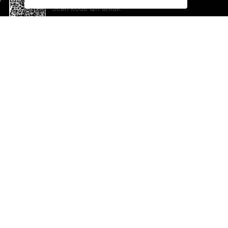
Scan kode QR untuk
mengunduh sekarang!
Bantuan dan Umpan Balik
Te
Saran
Ka
Ik
Al
ted.