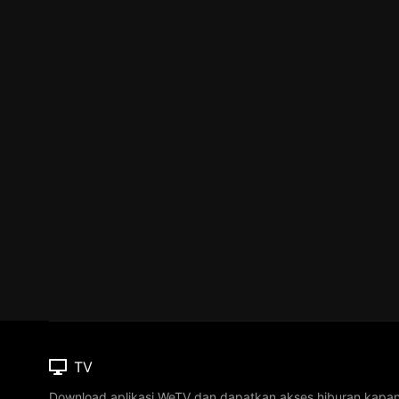
TV
Download aplikasi WeTV dan dapatkan akses hiburan kapa