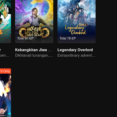
Total 60 EP
Total 78 EP
r
Kebangkitan Jiwa Ganda
Legendary Overlord
Terjebak dalam bencana misterius, mampukah ia bertahan?
Dikhianati tunangan, Lin Fan kembali dengan kekuatan iblis dan dendam!
Extraordinary adventure, a teenager reborn from adversity.
V Only