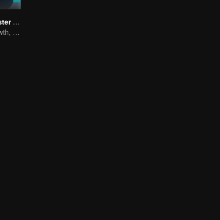
Full-Time Magister SS1
The Way to Growth, Encouragement and Self-improvement