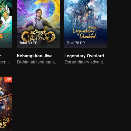
Total 60 EP
Total 78 EP
r
Kebangkitan Jiwa Ganda
Legendary Overlord
Terjebak dalam bencana misterius, mampukah ia bertahan?
Dikhianati tunangan, Lin Fan kembali dengan kekuatan iblis dan dendam!
Extraordinary adventure, a teenager reborn from adversity.
VIP