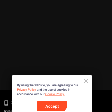
By using the website, you are agreeing to our
Privacy Policy
and the use of cookies in
accordance with our
Cookie Policy.
Phone
Accept
n