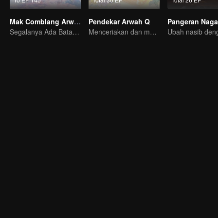
Mak Comblang Arwah Rubah
Pendekar Arwah Q
Pangeran Naga
Segalanya Ada Batasnya, Tapi Cinta dan Benci Tak Terbatas
Menceriakan dan menghangatkan hari-harimu.