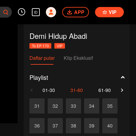
APP
VIP
ID
Demi Hidup Abadi
To EP 170
VIP
Daftar putar
Klip Eksklusif
Playlist
01-30
31-60
61-90
91-1
31
32
33
34
35
36
37
38
39
40