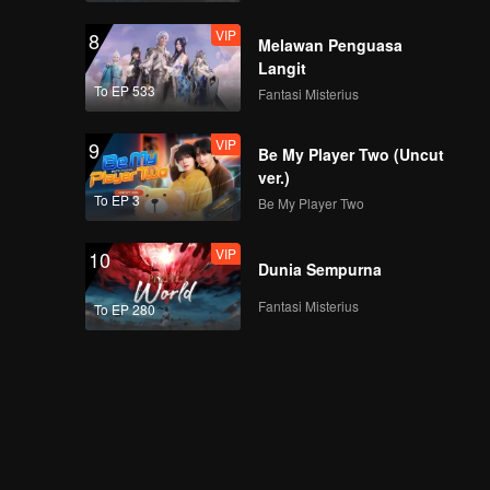
VIP
8
Melawan Penguasa
Langit
To EP 533
Fantasi Misterius
VIP
9
Be My Player Two (Uncut
ver.)
To EP 3
Be My Player Two
VIP
10
Dunia Sempurna
Fantasi Misterius
To EP 280