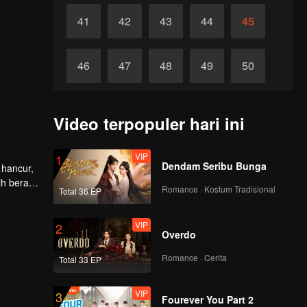
41
42
43
44
45
46
47
48
49
50
51
52
53
54
55
Video terpopuler hari ini
56
57
58
59
60
VIP
1
Dendam Seribu Bunga
 hancur,
ih berat
Romance · Kostum Tradisional
Total 36 EP
VIP
2
Overdo
Romance · Cerita
Total 33 EP
VIP
3
Fourever You Part 2