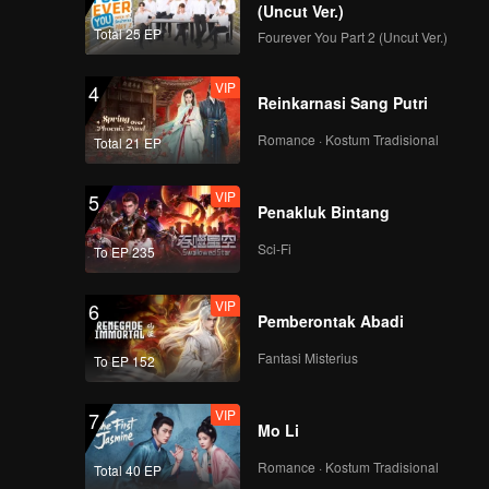
(Uncut Ver.)
Total 25 EP
Fourever You Part 2 (Uncut Ver.)
VIP
4
Reinkarnasi Sang Putri
Romance · Kostum Tradisional
Total 21 EP
VIP
5
Penakluk Bintang
Sci-Fi
To EP 235
VIP
6
Pemberontak Abadi
Fantasi Misterius
To EP 152
VIP
7
Mo Li
Romance · Kostum Tradisional
Total 40 EP