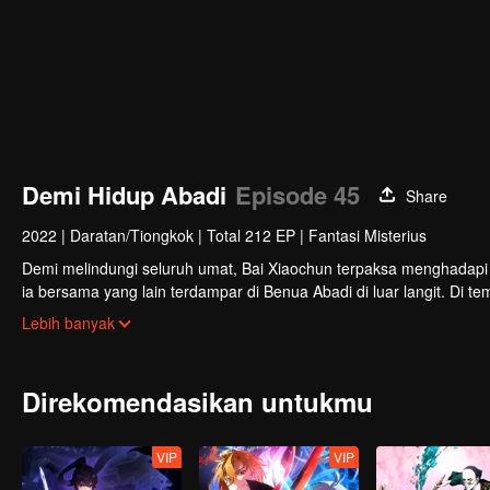
Demi Hidup Abadi
Episode 45
Share
2022
|
Daratan/Tiongkok
|
Total 212 EP
|
Fantasi Misterius
Demi melindungi seluruh umat, Bai Xiaochun terpaksa menghadapi
ia bersama yang lain terdampar di Benua Abadi di luar langit. Di t
serta musuh-musuh yang jauh lebih kuat.
Lebih banyak
Direkomendasikan untukmu
VIP
VIP