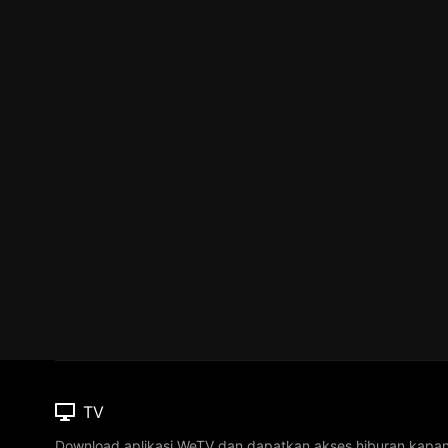
TV
Download aplikasi WeTV dan dapatkan akses hiburan kapa