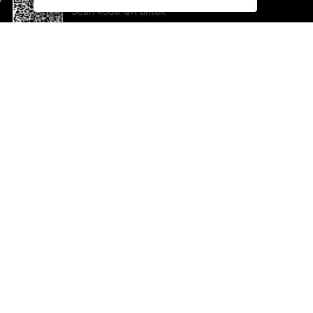
Scan kode QR untuk
mengunduh sekarang!
Bantuan dan Umpan Balik
Te
Saran
Ka
Ik
Al
ted.