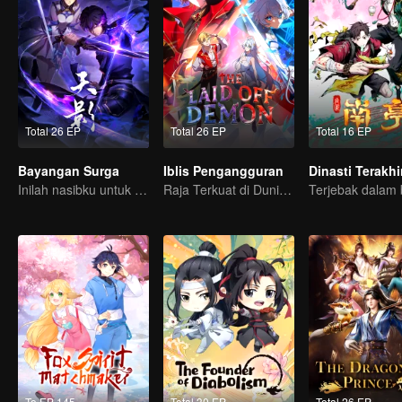
Total 26 EP
Total 26 EP
Total 16 EP
Bayangan Surga
Iblis Pengangguran
Dinasti Terakhi
Inilah nasibku untuk mengusir roh jahat dan iblis!
Raja Terkuat di Dunia Iblis Tiba-tiba di PHK?
To EP 145
Total 30 EP
Total 26 EP