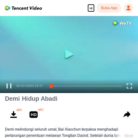
Buka App
id
Tonton dengan kualitas tinggi dan lancar
00:00:00
/
00:18:57
Demi Hidup Abadi
Demi melindungi seluruh umat, Bai Xiaochun terpaksa menghadapi
pertarungan penentuan melawan Tongtian Daoist. Setelah dunia lama
More