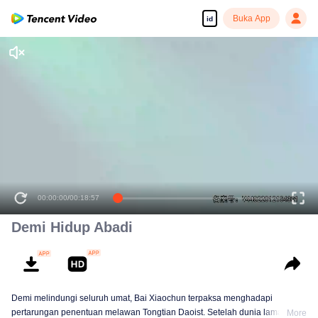
Buka App
id
00:00:00
/
00:18:57
Demi Hidup Abadi
Demi melindungi seluruh umat, Bai Xiaochun terpaksa menghadapi
pertarungan penentuan melawan Tongtian Daoist. Setelah dunia lama
More