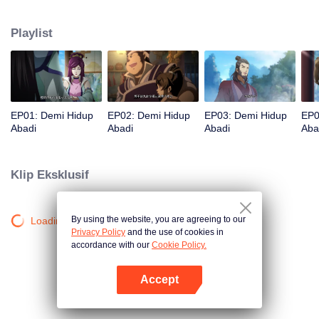
hancur, ia bersama yang lain terdampar di Benua Abadi di luar langit. Di
tempat baru ini, Bai Xiaochun harus menghadapi tantangan yang jauh lebih
Playlist
berat serta musuh-musuh yang jauh lebih kuat.
EP01: Demi Hidup
EP02: Demi Hidup
EP03: Demi Hidup
EP0
Abadi
Abadi
Abadi
Aba
Klip Eksklusif
By using the website, you are agreeing to our
Loading…
Privacy Policy
and the use of cookies in
accordance with our
Cookie Policy.
Accept
Buka App