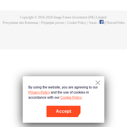
menakutkan dan menyerang manusia. Manusia akhirnya membangun
tembok dan kota baru sebagai benteng terakhir manusia. Dalam lingkungan
hidup yang ekstrim, manusia kian berkembang dan mampu menguasai seni
Copyright © 2016-
2026
Image Future Investment (HK) Limited.
bela diri hingga beberapa dari mereka disebut "Ksatria". Luo Feng, seorang
Persyaratan dan Ketentuan
|
Perjanjian privasi
|
Cookie Policy
|
Saran
|
@
TencentVideo
remaja berumur 18 tahun, juga bercita-cita menjadi salah satu dari mereka.
Saat hendak mengikuti ujian masuk perguruan tinggi, dia diserang sebuah
monster dan nasibnya berubah seketika.
By using the website, you are agreeing to our
Privacy Policy
and the use of cookies in
accordance with our
Cookie Policy.
Accept
Buka App