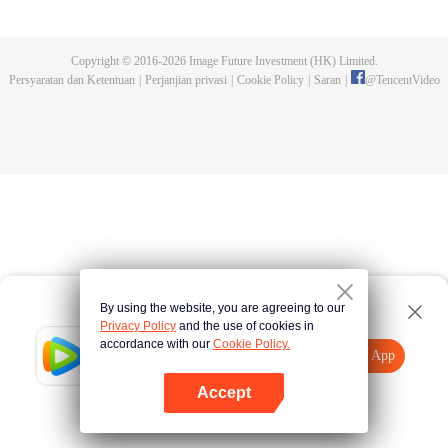
menakutkan dan menyerang manusia. Manusia akhirnya membangun
tembok dan kota baru sebagai benteng terakhir manusia. Dalam lingkungan
hidup yang ekstrim, manusia kian berkembang dan mampu menguasai seni
Copyright © 2016-
2026
Image Future Investment (HK) Limited.
bela diri hingga beberapa dari mereka disebut "Ksatria". Luo Feng, seorang
Persyaratan dan Ketentuan
|
Perjanjian privasi
|
Cookie Policy
|
Saran
|
@
TencentVideo
remaja berumur 18 tahun, juga bercita-cita menjadi salah satu dari mereka.
Saat hendak mengikuti ujian masuk perguruan tinggi, dia diserang sebuah
monster dan nasibnya berubah seketika.
By using the website, you are agreeing to our
Privacy Policy
and the use of cookies in
accordance with our
Cookie Policy.
Tencent Video
Buka App
Tonton lebih banyak
Accept
Jika gagal, ulangi
Tekan di sini
lagi
Buka App