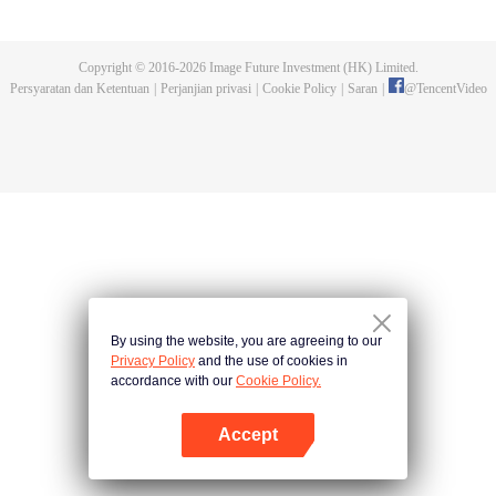
Anggota Monster Shrek menjadi harapan satu-satunya untuk keselamatan
klan Tang. Akankah mereka dapat membangun kembali Klan Tang dan
membawanya ke kejayaan?
Copyright © 2016-
2026
Image Future Investment (HK) Limited.
Persyaratan dan Ketentuan
|
Perjanjian privasi
|
Cookie Policy
|
Saran
|
@
TencentVideo
By using the website, you are agreeing to our
Privacy Policy
and the use of cookies in
accordance with our
Cookie Policy.
Accept
Buka App