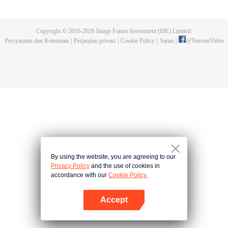
Anggota Monster Shrek menjadi harapan satu-satunya untuk keselamatan
klan Tang. Akankah mereka dapat membangun kembali Klan Tang dan
membawanya ke kejayaan?
Copyright © 2016-
2026
Image Future Investment (HK) Limited.
Persyaratan dan Ketentuan
|
Perjanjian privasi
|
Cookie Policy
|
Saran
|
@
TencentVideo
By using the website, you are agreeing to our
Privacy Policy
and the use of cookies in
accordance with our
Cookie Policy.
Accept
Buka App