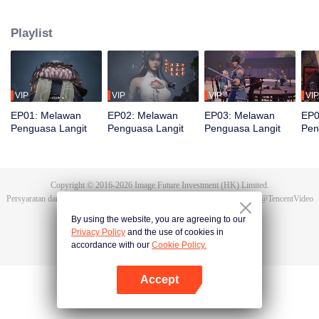
bereinkarnasi menjadi Tan Yun di kehidupan terakhirnya. Saat menikah, Tan
Yun mendapati tunangannya selingkuh. Ia justru dipukuli yang
Playlist
membangkitkan ingatan akan Hongmeng. Kemudian Tan Yun memiliki bakat
tingkat Dewa dan giat berlatih demi meningkatkan kekuatannya. Kemudian
Tan Yun membalas kematian keluarganya dan menyatukan seluruh benua.
VIP
VIP
VIP
VIP
EP01: Melawan
EP02: Melawan
EP03: Melawan
EP0
Penguasa Langit
Penguasa Langit
Penguasa Langit
Pen
Copyright © 2016-
2026
Image Future Investment (HK) Limited.
Persyaratan dan Ketentuan
|
Perjanjian privasi
|
Cookie Policy
|
Saran
|
@
TencentVideo
By using the website, you are agreeing to our
Privacy Policy
and the use of cookies in
accordance with our
Cookie Policy.
Accept
Buka App