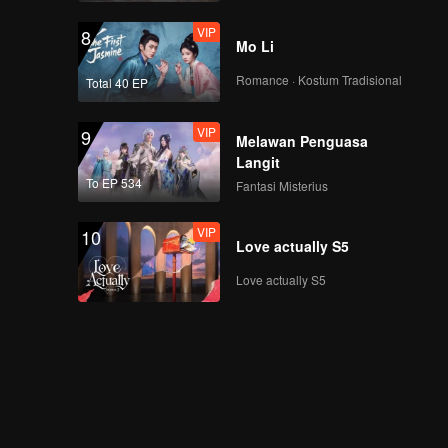
VIP
8
Mo Li
Romance · Kostum Tradisional
Total 40 EP
VIP
9
Melawan Penguasa
Langit
To EP 534
Fantasi Misterius
VIP
10
Love actually S5
Love actually S5