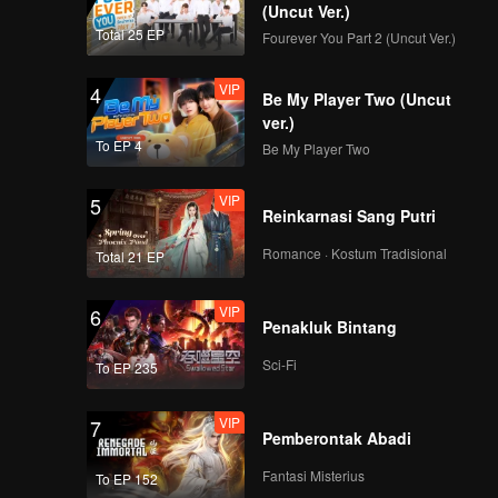
(Uncut Ver.)
VIP
VIP
Total 25 EP
Fourever You Part 2 (Uncut Ver.)
321
322
VIP
4
Be My Player Two (Uncut
VIP
VIP
323
324
ver.)
To EP 4
Be My Player Two
VIP
VIP
325
326
VIP
5
Reinkarnasi Sang Putri
VIP
VIP
Romance · Kostum Tradisional
Total 21 EP
327
328
VIP
6
VIP
VIP
Penakluk Bintang
329
330
Sci-Fi
To EP 235
VIP
7
Pemberontak Abadi
Fantasi Misterius
To EP 152