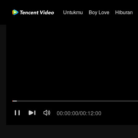
Untukmu
Boy Love
Hiburan
01-30
31-60
61-90
00:00:00
/
00:12:00