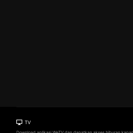
TV
Download aplikasi WeTV dan dapatkan akses hiburan kapa