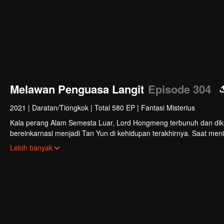
Melawan Penguasa Langit
Episode 304
2021
|
Daratan/Tiongkok
|
Total 580 EP
|
Fantasi Misterius
Kala perang Alam Semesta Luar, Lord Hongmeng terbunuh dan diku
bereinkarnasi menjadi Tan Yun di kehidupan terakhirnya. Saat meni
membangkitkan ingatan akan Hongmeng. Kemudian Tan Yun memiliki
Lebih banyak
Kemudian Tan Yun membalas kematian keluarganya dan menyatuk