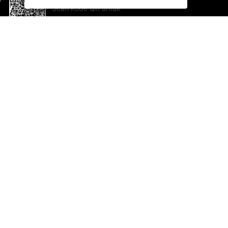
Scan kode QR untuk
mengunduh sekarang!
Bantuan dan Umpan Balik
Te
Saran
Ka
Ik
Al
ted.