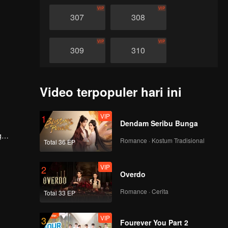
VIP
VIP
307
308
VIP
VIP
309
310
VIP
VIP
311
312
Video terpopuler hari ini
VIP
VIP
313
314
VIP
1
Dendam Seribu Bunga
g
Romance · Kostum Tradisional
Total 36 EP
VIP
VIP
ya.
315
316
VIP
2
Overdo
VIP
VIP
317
318
Romance · Cerita
Total 33 EP
VIP
VIP
319
320
VIP
3
Fourever You Part 2