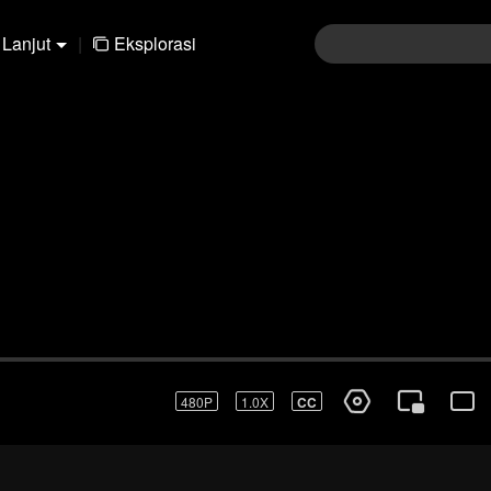
Lanjut
|
Eksplorasi
91-120
121-150
151-180
181-210
211-24
480P
1.0X
ID
Masuk
Ikut diskusi komentar
Kir