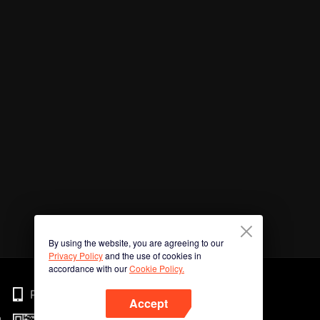
By using the website, you are agreeing to our
Privacy Policy
and the use of cookies in
accordance with our
Cookie Policy.
Phone
Accept
n