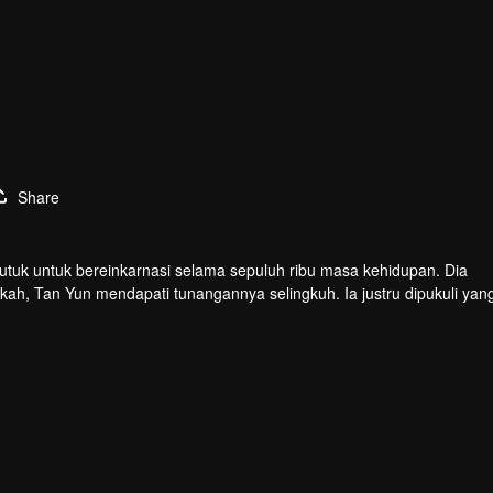
layar
Share
tuk untuk bereinkarnasi selama sepuluh ribu masa kehidupan. Dia
kah, Tan Yun mendapati tunangannya selingkuh. Ia justru dipukuli yan
 bakat tingkat Dewa dan giat berlatih demi meningkatkan kekuatann
an seluruh benua.