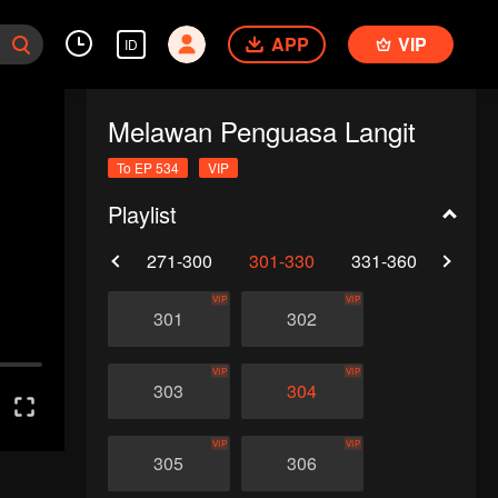
APP
VIP
ID
Melawan Penguasa Langit
To EP 534
VIP
Playlist
0
241-270
271-300
301-330
331-360
361-
VIP
VIP
301
302
VIP
VIP
303
304
VIP
VIP
305
306
im