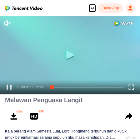
Buka App
id
Tonton dengan kualitas tinggi dan lancar
00:00:00
/
00:12:33
Melawan Penguasa Langit
Kala perang Alam Semesta Luar, Lord Hongmeng terbunuh dan dikutuk
untuk bereinkarnasi selama sepuluh ribu masa kehidupan. Dia
More