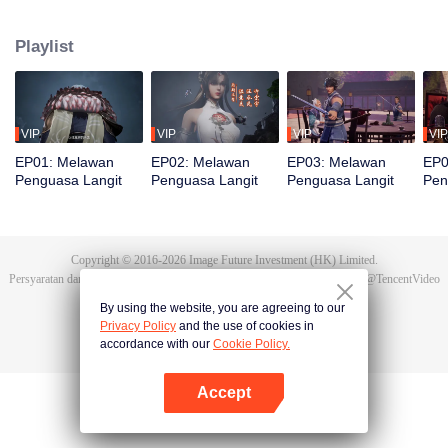
bereinkarnasi menjadi Tan Yun di kehidupan terakhirnya. Saat menikah, Tan
Yun mendapati tunangannya selingkuh. Ia justru dipukuli yang
Playlist
membangkitkan ingatan akan Hongmeng. Kemudian Tan Yun memiliki bakat
tingkat Dewa dan giat berlatih demi meningkatkan kekuatannya. Kemudian
Tan Yun membalas kematian keluarganya dan menyatukan seluruh benua.
VIP
VIP
VIP
VIP
EP01: Melawan
EP02: Melawan
EP03: Melawan
EP0
Penguasa Langit
Penguasa Langit
Penguasa Langit
Pen
Copyright © 2016-
2026
Image Future Investment (HK) Limited.
Persyaratan dan Ketentuan
|
Perjanjian privasi
|
Cookie Policy
|
Saran
|
@
TencentVideo
By using the website, you are agreeing to our
Privacy Policy
and the use of cookies in
accordance with our
Cookie Policy.
Accept
Buka App