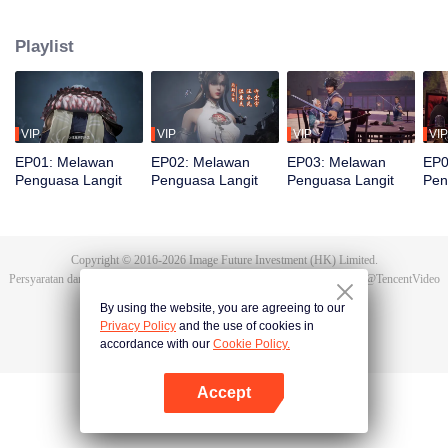
bereinkarnasi menjadi Tan Yun di kehidupan terakhirnya. Saat menikah, Tan
Yun mendapati tunangannya selingkuh. Ia justru dipukuli yang
Playlist
membangkitkan ingatan akan Hongmeng. Kemudian Tan Yun memiliki bakat
tingkat Dewa dan giat berlatih demi meningkatkan kekuatannya. Kemudian
Tan Yun membalas kematian keluarganya dan menyatukan seluruh benua.
VIP
VIP
VIP
VIP
EP01: Melawan
EP02: Melawan
EP03: Melawan
EP0
Penguasa Langit
Penguasa Langit
Penguasa Langit
Pen
Copyright © 2016-
2026
Image Future Investment (HK) Limited.
Persyaratan dan Ketentuan
|
Perjanjian privasi
|
Cookie Policy
|
Saran
|
@
TencentVideo
By using the website, you are agreeing to our
Privacy Policy
and the use of cookies in
accordance with our
Cookie Policy.
Accept
Buka App