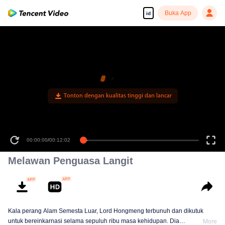
Buka App
id
Tonton dengan kualitas tinggi dan lancar
00:00:00
/
00:12:02
Melawan Penguasa Langit
Kala perang Alam Semesta Luar, Lord Hongmeng terbunuh dan dikutuk
untuk bereinkarnasi selama sepuluh ribu masa kehidupan. Dia
More