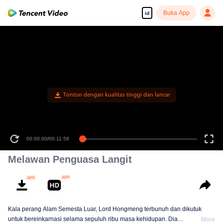
Buka App
id
Tonton dengan kualitas tinggi dan lancar
00:00:00
/
00:11:58
Melawan Penguasa Langit
Kala perang Alam Semesta Luar, Lord Hongmeng terbunuh dan dikutuk
untuk bereinkarnasi selama sepuluh ribu masa kehidupan. Dia
More