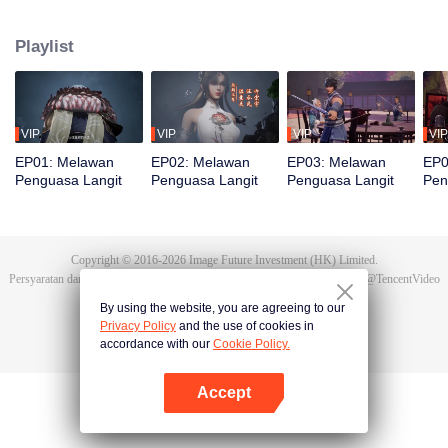
bereinkarnasi menjadi Tan Yun di kehidupan terakhirnya. Saat menikah, Tan
Yun mendapati tunangannya selingkuh. Ia justru dipukuli yang
Playlist
membangkitkan ingatan akan Hongmeng. Kemudian Tan Yun memiliki bakat
tingkat Dewa dan giat berlatih demi meningkatkan kekuatannya. Kemudian
Tan Yun membalas kematian keluarganya dan menyatukan seluruh benua.
VIP
VIP
VIP
VIP
EP01: Melawan
EP02: Melawan
EP03: Melawan
EP0
Penguasa Langit
Penguasa Langit
Penguasa Langit
Pen
Copyright © 2016-
2026
Image Future Investment (HK) Limited.
Persyaratan dan Ketentuan
|
Perjanjian privasi
|
Cookie Policy
|
Saran
|
@
TencentVideo
By using the website, you are agreeing to our
Privacy Policy
and the use of cookies in
accordance with our
Cookie Policy.
Accept
Buka App