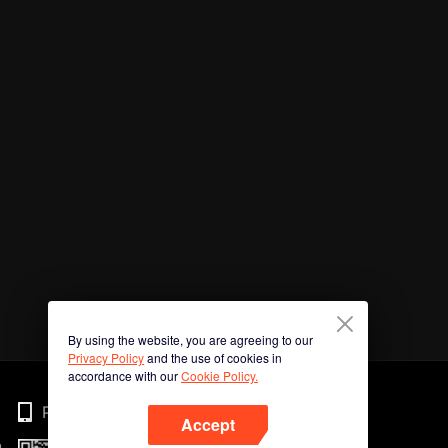
By using the website, you are agreeing to our
Privacy Policy
and the use of cookies in
accordance with our
Cookie Policy.
Phone
Accept
n