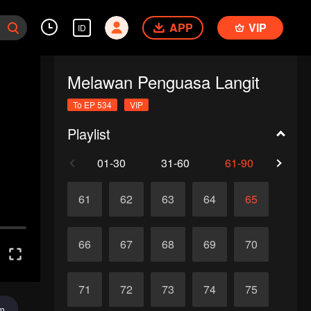
APP
VIP
ID
Melawan Penguasa Langit
To EP 534
VIP
Playlist
01-30
31-60
61-90
91-1
61
62
63
64
65
66
67
68
69
70
71
72
73
74
75