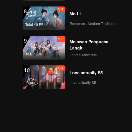
VIP
8
Mo Li
Romance · Kostum Tradisional
Total 40 EP
VIP
9
Melawan Penguasa
Langit
To EP 534
Fantasi Misterius
VIP
10
Love actually S5
Love actually S5