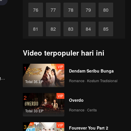
76
77
78
79
80
81
82
83
84
85
86
87
88
89
90
Video terpopuler hari ini
VIP
1
Dendam Seribu Bunga
g
Romance · Kostum Tradisional
Total 36 EP
ya.
VIP
2
Overdo
Romance · Cerita
Total 33 EP
VIP
3
Fourever You Part 2