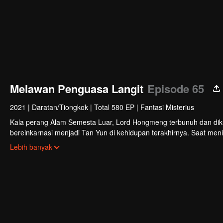
Melawan Penguasa Langit
Episode 65
2021
|
Daratan/Tiongkok
|
Total 580 EP
|
Fantasi Misterius
Kala perang Alam Semesta Luar, Lord Hongmeng terbunuh dan diku
bereinkarnasi menjadi Tan Yun di kehidupan terakhirnya. Saat meni
membangkitkan ingatan akan Hongmeng. Kemudian Tan Yun memiliki
Lebih banyak
Kemudian Tan Yun membalas kematian keluarganya dan menyatuk