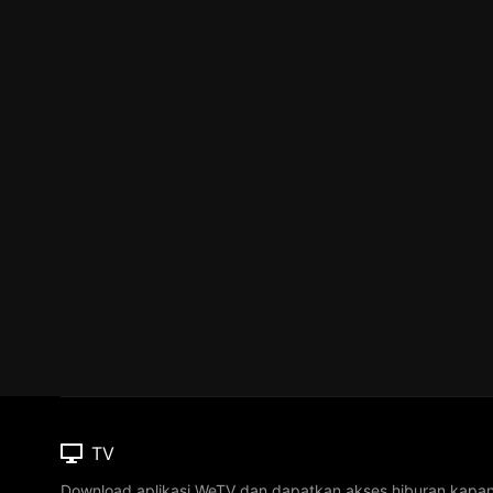
TV
Download aplikasi WeTV dan dapatkan akses hiburan kapa