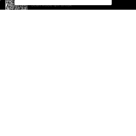
Scan kode QR untuk
mengunduh sekarang!
Bantuan dan Umpan Balik
Te
Saran
Ka
Ik
Al
ted.