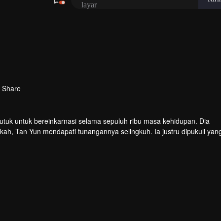
Share
tuk untuk bereinkarnasi selama sepuluh ribu masa kehidupan. Dia
kah, Tan Yun mendapati tunangannya selingkuh. Ia justru dipukuli yan
 bakat tingkat Dewa dan giat berlatih demi meningkatkan kekuatann
an seluruh benua.