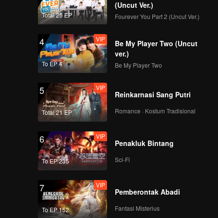
(Uncut Ver.)
Total 25 EP
Fourever You Part 2 (Uncut Ver.)
VIP
4
Be My Player Two (Uncut
ver.)
To EP 4
Be My Player Two
VIP
5
Reinkarnasi Sang Putri
Romance · Kostum Tradisional
Total 21 EP
VIP
6
Penakluk Bintang
Sci-Fi
To EP 235
VIP
7
Pemberontak Abadi
Fantasi Misterius
To EP 152